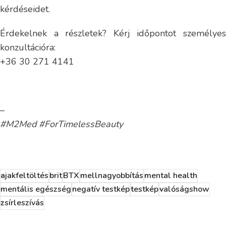
kérdéseidet.
Érdekelnek a részletek? Kérj időpontot személyes
konzultációra:
+36 30 271 4141
–
#M2Med #ForTimelessBeauty
ajakfeltöltés
brit
BTX
mellnagyobbítás
mental health
mentális egészség
negatív testkép
testkép
valóságshow
zsírleszívás