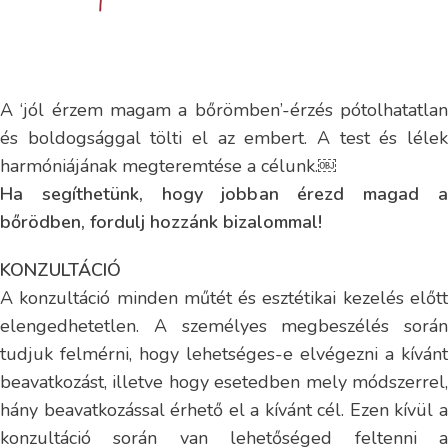
A ‘jól érzem magam a bőrömben’-érzés pótolhatatlan
és boldogsággal tölti el az embert. A test és lélek
harmóniájának megteremtése a célunk.￼
Ha segíthetünk, hogy jobban érezd magad a
bőrödben, fordulj hozzánk bizalommal!
KONZULTÁCIÓ
A konzultáció minden műtét és esztétikai kezelés előtt
elengedhetetlen. A személyes megbeszélés során
tudjuk felmérni, hogy lehetséges-e elvégezni a kívánt
beavatkozást, illetve hogy esetedben mely módszerrel,
hány beavatkozással érhető el a kívánt cél. Ezen kívül a
konzultáció során van lehetőséged feltenni a