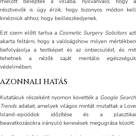
mielőtt beléptek a villába, nyilvánvaló, hogy a
résztvevők is úgy érzik, hogy bizonyos módon kell
kinézniük ahhoz, hogy beilleszkedjenek.
Ezt szem előtt tartva a
Cosmetic Surgery Solicitors
azt
akarta feltárni, hogy a valóságshow milyen mértékben
befolyásolja a testképet és az önbecsülést, és mit
tehetnek a nézők saját mentális egészségük
védelmében.
AZONNALI HATÁS
Kutatásuk részeként nyomon követték a
Google Search
Trends
adatait, amelyek világos mintát mutattak a Love
Island-epizódok időzítése és a plasztikai
beavatkozásokra irányuló keresések megugrása között.