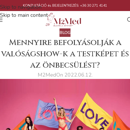
KONZULTÁCIÓ és BEJELENTKEZÉS: +36 30 271 4141
Skip to navigation
Skip to main content
BLOG
Mennyire befolyásolják a
valóságshow-k a testképet és
az önbecsülést?
M2Med
On 2022.06.12.