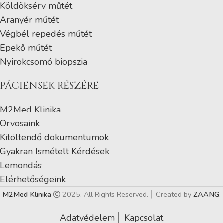
Köldöksérv műtét
Aranyér műtét
Végbél repedés műtét
Epekő műtét
Nyirokcsomó biopszia
PÁCIENSEK RÉSZÉRE
M2Med Klinika
Orvosaink
Kitöltendő dokumentumok
Gyakran Ismételt Kérdések
Lemondás
Elérhetőségeink
M2Med Klinika
2025. All Rights Reserved. ⎜ Created by
ZAANG
.
Adatvédelem
⎜
Kapcsolat