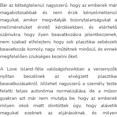
Bár az kétségtelenül nagyszerű, hogy az emberek már
magabiztosabbak és nem érzik kényelmetlenül
magukat, amikor megvitatják bizonytalanságukat a
mellméretüket érintő kérdésekben, és elérhető
számukra, hogy ilyen beavatkozásra jelentkezzenek,
nem szabad elfelejteni, hogy sok plasztikai sebészeti
beavatkozás komoly, nagy műtétnek minősül, és ennek
megfelelően szükséges kezelni őket.
A Love Island-féle valóságshowkban a versenyzők
nyíltan beszélnek az elvégzett plasztikai
beavatkozásaikról. Jóllehet nagyszerű a személy teste
feletti teljes autonómia normalizálása, de a műsor
gyakran azt már nem mutatja be, hogy az emberek
milyen okok miatt döntöttek úgy, hogy alávetik
magukat ezeknek az eljárásoknak, és milyen