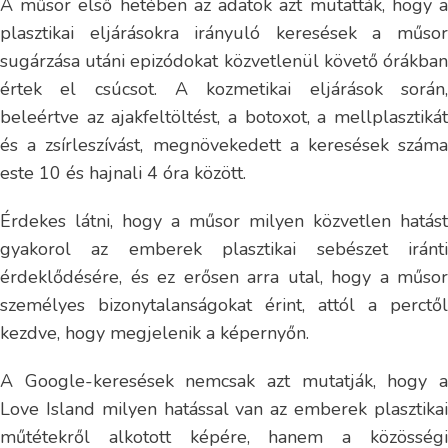
A műsor első hetében az adatok azt mutatták, hogy a
plasztikai eljárásokra irányuló keresések a műsor
sugárzása utáni epizódokat közvetlenül követő órákban
értek el csúcsot. A kozmetikai eljárások során,
beleértve az ajakfeltöltést, a botoxot, a mellplasztikát
és a zsírleszívást, megnövekedett a keresések száma
este 10 és hajnali 4 óra között.
Érdekes látni, hogy a műsor milyen közvetlen hatást
gyakorol az emberek plasztikai sebészet iránti
érdeklődésére, és ez erősen arra utal, hogy a műsor
személyes bizonytalanságokat érint, attól a perctől
kezdve, hogy megjelenik a képernyőn.
A Google-keresések nemcsak azt mutatják, hogy a
Love Island milyen hatással van az emberek plasztikai
műtétekről alkotott képére, hanem a közösségi