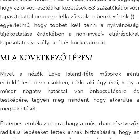
hogy az orvos-esztétikai kezelések 83 százalékát orvosi
tapasztalattal nem rendelkező szakemberek végzik (!) –
egyértelmű, hogy többet kell tenni a nyilvánosság
tájékoztatása érdekében a non-invazív eljárásokkal
kapcsolatos veszélyekről és kockázatokról.
MI A KÖVETKEZŐ LÉPÉS?
Mivel a nézők Love Island-féle műsorok iránti
érdeklődése nem csökken, bárki, aki úgy érzi, hogy a
műsor negatív hatással van önbecsülésére és
testképére, tegyen meg mindent, hogy elkerülje a
megtekintését.
Érdemes emlékezni arra, hogy a műsorban résztvevők
radikális lépéseket tettek annak biztosítására, hogy az