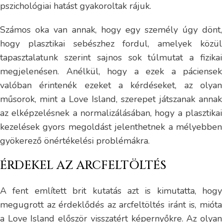
pszichológiai hatást gyakoroltak rájuk.
Számos oka van annak, hogy egy személy úgy dönt,
hogy plasztikai sebészhez fordul, amelyek közül
tapasztalatunk szerint sajnos sok túlmutat a fizikai
megjelenésen. Anélkül, hogy a ezek a páciensek
valóban érintenék ezeket a kérdéseket, az olyan
műsorok, mint a Love Island, szerepet játszanak annak
az elképzelésnek a normalizálásában, hogy a plasztikai
kezelések gyors megoldást jelenthetnek a mélyebben
gyökerező önértékelési problémákra.
ÉRDEKEL AZ ARCFELTÖLTÉS
A fent említett brit kutatás azt is kimutatta, hogy
megugrott az érdeklődés az arcfeltöltés iránt is, mióta
a Love Island először visszatért képernyőkre. Az olyan