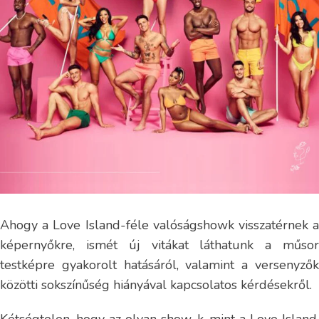
Ahogy a Love Island-féle valóságshowk visszatérnek a
képernyőkre, ismét új vitákat láthatunk a műsor
testképre gyakorolt ​​hatásáról, valamint a versenyzők
közötti sokszínűség hiányával kapcsolatos kérdésekről.
Kétségtelen, hogy az olyan show-k, mint a Love Island,