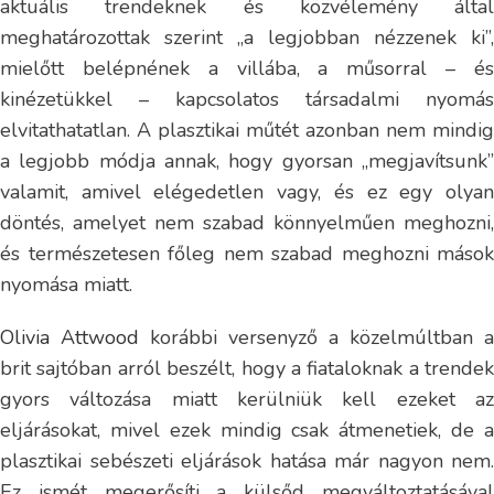
aktuális trendeknek és közvélemény által
meghatározottak szerint „a legjobban nézzenek ki”,
mielőtt belépnének a villába, a műsorral – és
kinézetükkel – kapcsolatos társadalmi nyomás
elvitathatatlan. A plasztikai műtét azonban nem mindig
a legjobb módja annak, hogy gyorsan „megjavítsunk”
valamit, amivel elégedetlen vagy, és ez egy olyan
döntés, amelyet nem szabad könnyelműen meghozni,
és természetesen főleg nem szabad meghozni mások
nyomása miatt.
Olivia Attwood
korábbi versenyző a közelmúltban a
brit sajtóban arról beszélt, hogy a fiataloknak a trendek
gyors változása miatt kerülniük kell ezeket az
eljárásokat, mivel ezek mindig csak átmenetiek, de a
plasztikai sebészeti eljárások hatása már nagyon nem.
Ez ismét megerősíti a külsőd megváltoztatásával