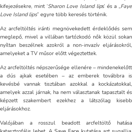
kifejezésekre, mint ‘
Sharon Love Island lip
s’ és a „
Faye
Love Island lips
” egyre több keresés történik.
Az arcfeltöltés iránti megnövekedett érdeklődés sem
meglepő, mivel a villában tartózkodó nők közül sokan
nyíltan beszélnek azokról a non-invazív eljárásokról,
amelyeket a TV műsor előtt végeztettek.
Az arcfeltöltés népszerűsége ellenére – mindenekelőtt
a dús ajkak esetében – az emberek továbbra is
kevésbé vannak tisztában azokkal a kockázatokkal,
amelyek azzal járnak, ha nem választanak tapasztalt és
képzett szakembert ezekhez a látszólag kisebb
eljárásokhoz.
Valójában a rosszul beadott arcfeltöltő hatása
katasztrofális lehet. A
Save Face
kutatása azt sugallja