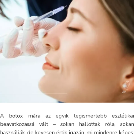
A botox mára az egyik legismertebb esztétikai
beavatkozássá vált – sokan hallottak róla, sokan
használják, de kevesen értik igazán, mi mindenre képes,