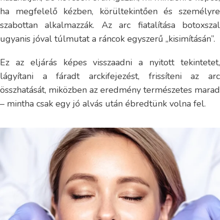
ha megfelelő kézben, körültekintően és személyre
szabottan alkalmazzák. Az arc fiatalítása botoxszal
ugyanis jóval túlmutat a ráncok egyszerű „kisimításán”.
Ez az eljárás képes visszaadni a nyitott tekintetet,
lágyítani a fáradt arckifejezést, frissíteni az arc
összhatását, miközben az eredmény természetes marad
– mintha csak egy jó alvás után ébredtünk volna fel.