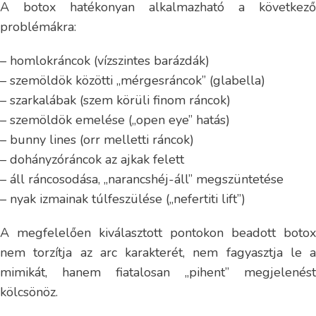
A botox hatékonyan alkalmazható a következő
problémákra:
– homlokráncok (vízszintes barázdák)
– szemöldök közötti „mérgesráncok” (glabella)
– szarkalábak (szem körüli finom ráncok)
– szemöldök emelése („open eye” hatás)
– bunny lines (orr melletti ráncok)
– dohányzóráncok az ajkak felett
– áll ráncosodása, „narancshéj-áll” megszüntetése
– nyak izmainak túlfeszülése („nefertiti lift”)
A megfelelően kiválasztott pontokon beadott botox
nem torzítja az arc karakterét, nem fagyasztja le a
mimikát, hanem fiatalosan „pihent” megjelenést
kölcsönöz.