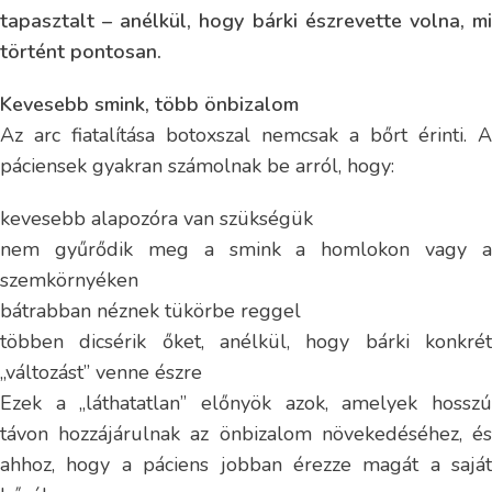
tapasztalt – anélkül, hogy bárki észrevette volna, mi
történt pontosan.
Kevesebb smink, több önbizalom
Az arc fiatalítása botoxszal nemcsak a bőrt érinti. A
páciensek gyakran számolnak be arról, hogy:
kevesebb alapozóra van szükségük
nem gyűrődik meg a smink a homlokon vagy a
szemkörnyéken
bátrabban néznek tükörbe reggel
többen dicsérik őket, anélkül, hogy bárki konkrét
„változást” venne észre
Ezek a „láthatatlan” előnyök azok, amelyek hosszú
távon hozzájárulnak az önbizalom növekedéséhez, és
ahhoz, hogy a páciens jobban érezze magát a saját