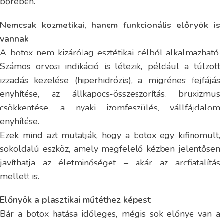
bőrében.
Nemcsak kozmetikai, hanem funkcionális előnyök is
vannak
A botox nem kizárólag esztétikai célból alkalmazható.
Számos orvosi indikáció is létezik, például a túlzott
izzadás kezelése (hiperhidrózis), a migrénes fejfájás
enyhítése, az állkapocs-összeszorítás, bruxizmus
csökkentése, a nyaki izomfeszülés, vállfájdalom
enyhítése.
Ezek mind azt mutatják, hogy a botox egy kifinomult,
sokoldalú eszköz, amely megfelelő kézben jelentősen
javíthatja az életminőséget – akár az arcfiatalítás
mellett is.
Előnyök a plasztikai műtéthez képest
Bár a botox hatása időleges, mégis sok előnye van a