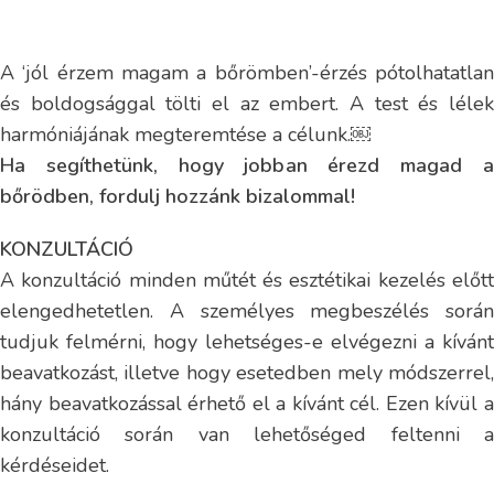
A ‘jól érzem magam a bőrömben’-érzés pótolhatatlan
és boldogsággal tölti el az embert. A test és lélek
harmóniájának megteremtése a célunk.￼
Ha segíthetünk, hogy jobban érezd magad a
bőrödben, fordulj hozzánk bizalommal!
KONZULTÁCIÓ
A konzultáció minden műtét és esztétikai kezelés előtt
elengedhetetlen. A személyes megbeszélés során
tudjuk felmérni, hogy lehetséges-e elvégezni a kívánt
beavatkozást, illetve hogy esetedben mely módszerrel,
hány beavatkozással érhető el a kívánt cél. Ezen kívül a
konzultáció során van lehetőséged feltenni a
kérdéseidet.