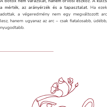
A botox nem varázslat, hanem orvosi eszköz. A kulcs
a mérték, az arányérzék és a tapasztalat.
Ha ezek
adottak, a végeredmény nem egy megváltozott arc
lesz, hanem ugyanaz az arc – csak fiatalosabb, üdébb,
nyugodtabb.