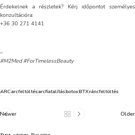
Érdekelnek a részletek? Kérj időpontot személyes
konzultációra:
+36 30 271 4141
–
#M2Med #ForTimelessBeauty
ARC
arcfeltöltés
arcfiatalítás
botox
BTX
ráncfeltöltés
Newer
Older