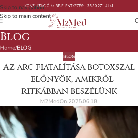
KONZULTÁCIÓ és BEJELENTKEZÉS: +36 30 271 4141
Skip to navigation
Skip to main content
Blog
Home
/
BLOG
BLOG
Az arc fiatalítása botoxszal
– előnyök, amikről
ritkábban beszélünk
M2Med
On 2025.06.18.