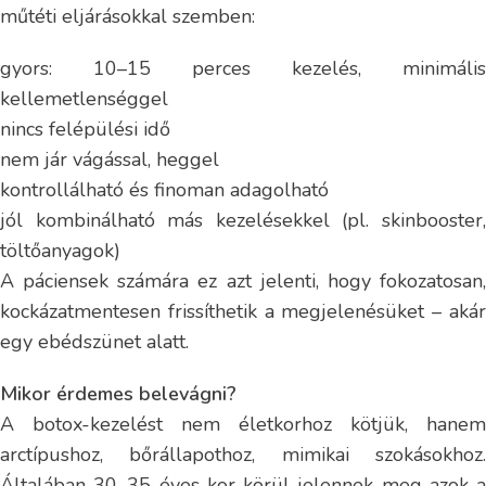
műtéti eljárásokkal szemben:
gyors: 10–15 perces kezelés, minimális
kellemetlenséggel
nincs felépülési idő
nem jár vágással, heggel
kontrollálható és finoman adagolható
jól kombinálható más kezelésekkel (pl. skinbooster,
töltőanyagok)
A páciensek számára ez azt jelenti, hogy fokozatosan,
kockázatmentesen frissíthetik a megjelenésüket – akár
egy ebédszünet alatt.
Mikor érdemes belevágni?
A botox-kezelést nem életkorhoz kötjük, hanem
arctípushoz, bőrállapothoz, mimikai szokásokhoz.
Általában 30–35 éves kor körül jelennek meg azok a