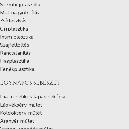
Szemhéjplasztika
Mellnagyobbítás
Zsírleszívás
Orrplasztika
Intim plasztika
Szájfeltöltés
Ránctalanítás
Hasplasztika
Fenékplasztika
EGYNAPOS SEBÉSZET
Diagnosztikus laparoszkópia
Lágyéksérv műtét
Köldöksérv műtét
Aranyér műtét