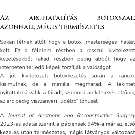
Az arcfiatalítás botoxszal:
azonnali, mégis természetes
Sokan félnek attól, hogy a botox „mesterséges” hatást
kelt. Ez a félelem részben a rosszul kivitelezett
kezelésekből fakad, részben pedig abból, hogy az
interneten terjedő képek torzítják a valóságot.
A jól kivitelezett botoxkezelés során a ráncok
kisimulnak, de a mimika megmarad. A tekintet
nyitottabbá válik, a fáradt, szomorú arckifejezés eltűnik,
az arc pedig visszanyeri „üdébb” tónusát.
A
Journal of Aesthetic and Reconstructive Surger
2023-as adatai szerint
a páciensek 94%-a már az első
kezelés után természetes, mégis látványos változást