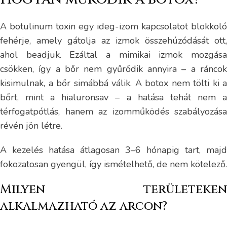
A botulinum toxin egy ideg-izom kapcsolatot blokkoló
fehérje, amely gátolja az izmok összehúzódását ott,
ahol beadjuk. Ezáltal a mimikai izmok mozgása
csökken, így a bőr nem gyűrődik annyira – a ráncok
kisimulnak, a bőr simábbá válik. A botox nem tölti ki a
bőrt, mint a hialuronsav – a hatása tehát nem a
térfogatpótlás, hanem az izomműködés szabályozása
révén jön létre.
A kezelés hatása átlagosan 3–6 hónapig tart, majd
fokozatosan gyengül, így ismételhető, de nem kötelező.
Milyen területeken
alkalmazható az arcon?