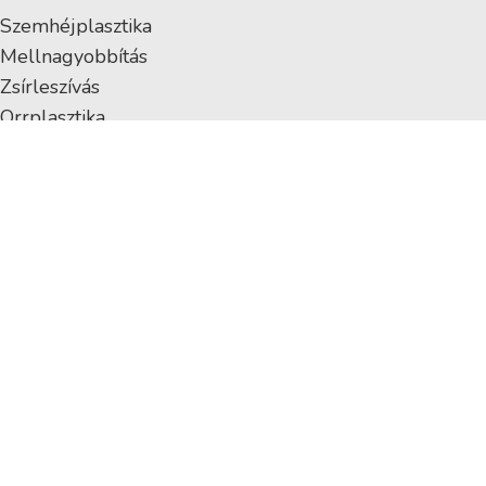
Szemhéjplasztika
Mellnagyobbítás
Zsírleszívás
Orrplasztika
Intim plasztika
Szájfeltöltés
Ránctalanítás
Hasplasztika
Fenékplasztika
EGYNAPOS SEBÉSZET
Diagnosztikus laparoszkópia
Lágyéksérv műtét
Köldöksérv műtét
Aranyér műtét