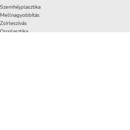
Szemhéjplasztika
Mellnagyobbítás
Zsírleszívás
Orrplasztika
Intim plasztika
Szájfeltöltés
Ránctalanítás
Hasplasztika
Fenékplasztika
EGYNAPOS SEBÉSZET
Diagnosztikus laparoszkópia
Lágyéksérv műtét
Köldöksérv műtét
Aranyér műtét