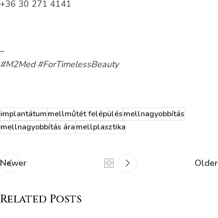
+36 30 271 4141
–
#M2Med #ForTimelessBeauty
implantátum
mellműtét felépülés
mellnagyobbítás
mellnagyobbítás ára
mellplasztika
Newer
Older
Related Posts