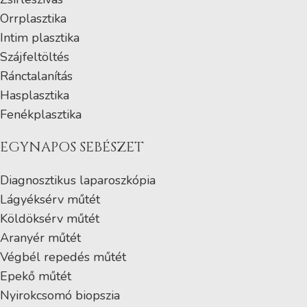
Orrplasztika
Intim plasztika
Szájfeltöltés
Ránctalanítás
Hasplasztika
Fenékplasztika
EGYNAPOS SEBÉSZET
Diagnosztikus laparoszkópia
Lágyéksérv műtét
Köldöksérv műtét
Aranyér műtét
Végbél repedés műtét
Epekő műtét
Nyirokcsomó biopszia