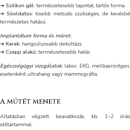
➜
Szilikon gél:
természetesebb tapintat, tartós forma.
➜
Sóoldatos:
kisebb metszés szükséges, de kevésb
természetes hatású.
Implantátum forma és méret:
➜
Kerek:
hangsúlyosabb dekoltázs.
➜
Csepp alakú:
természetesebb hatás.
Egészségügyi vizsgálatok:
labor, EKG, mellkasröntgen,
esetenként ultrahang vagy mammográfia.
A műtét menete
Altatásban végzett beavatkozás, kb. 1–2 órás
időtartammal.