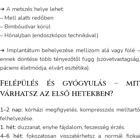
➜ A metszés helye lehet:
– Mell alatti redőben
– Bimbóudvar körül
– Hónaljban (endoszkópos technikával)
➜ Implantátum behelyezése mellizom alá vagy fölé –
ennek döntése több tényezőtől függ (szövetvastagság,
páciens életmódja, elvárt esztétika).
Felépülés és gyógyulás – mit
várhatsz az első hetekben?
1–2 nap:
kórházi megfigyelés, kompressziós melltart
felhelyezése.
1. hét:
duzzanat, enyhe fájdalom, feszesség érzés.
4–6 hét:
fokozatosan visszatérhetsz a normál fizikai