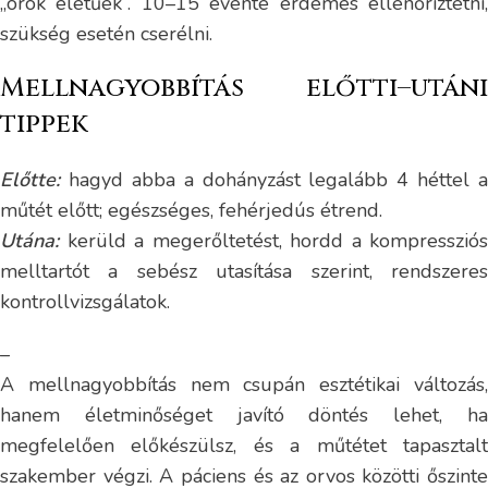
„örök életűek”. 10–15 évente érdemes ellenőriztetni,
szükség esetén cserélni.
Mellnagyobbítás előtti–utáni
tippek
Előtte:
hagyd abba a dohányzást legalább 4 héttel a
műtét előtt; egészséges, fehérjedús étrend.
Utána:
kerüld a megerőltetést, hordd a kompressziós
melltartót a sebész utasítása szerint, rendszeres
kontrollvizsgálatok.
–
A mellnagyobbítás nem csupán esztétikai változás,
hanem életminőséget javító döntés lehet, ha
megfelelően előkészülsz, és a műtétet tapasztalt
szakember végzi. A páciens és az orvos közötti őszinte