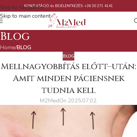
KONZULTÁCIÓ és BEJELENTKEZÉS: +36 30 271 4141
Skip to navigation
Skip to main content
Blog
Home
/
BLOG
BLOG
Mellnagyobbítás előtt–után:
Amit minden páciensnek
tudnia kell
M2Med
On 2025.07.02.