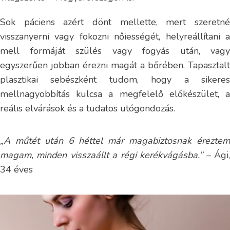
Sok páciens azért dönt mellette, mert szeretné
visszanyerni vagy fokozni nőiességét, helyreállítani a
mell formáját szülés vagy fogyás után, vagy
egyszerűen jobban érezni magát a bőrében. Tapasztalt
plasztikai sebészként tudom, hogy a sikeres
mellnagyobbítás kulcsa a megfelelő előkészület, a
reális elvárások és a tudatos utógondozás.
„A műtét után 6 héttel már magabiztosnak éreztem
magam, minden visszaállt a régi kerékvágásba.”
– Ági
34 éves