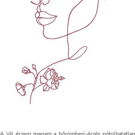
A ‘jól érzem magam a bőrömben’-érzés pótolhatatlan