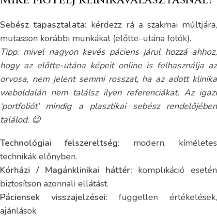
Mire figyelj klinikaválasztásnál?
Sebész tapasztalata:
kérdezz rá a szakmai múltjára
mutasson korábbi munkákat (előtte–utána fotók).
Tipp: mivel nagyon kevés páciens járul hozzá ahhoz,
hogy az előtte-utána képeit online is felhasználja az
orvosa, nem jelent semmi rosszat, ha az adott klinika
weboldalán nem találsz ilyen referenciákat. Az igazi
‘portfoliót’ mindig a plasztikai sebész rendelőjében
találod. 😉
Technológiai felszereltség:
modern, kímélete
technikák előnyben.
Kórházi / Magánklinikai háttér:
komplikáció eseté
biztosítson azonnali ellátást.
Páciensek visszajelzései:
független értékelések
ajánlások.