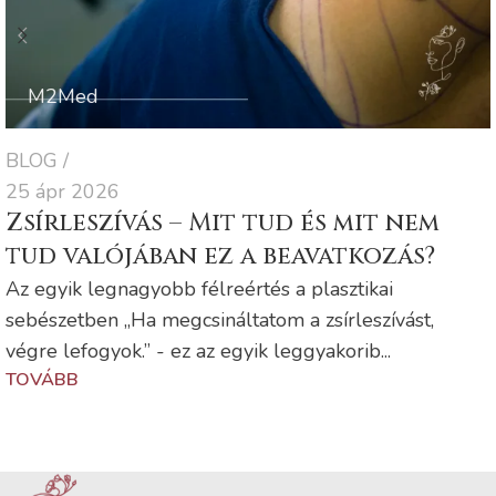
M2Med
BLOG
25 ápr 2026
Zsírleszívás – Mit tud és mit nem
tud valójában ez a beavatkozás?
Az egyik legnagyobb félreértés a plasztikai
sebészetben „Ha megcsináltatom a zsírleszívást,
végre lefogyok.” - ez az egyik leggyakorib...
TOVÁBB