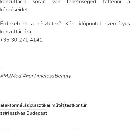
konzultáció során van lehetőséged feltenni a
kérdéseidet.
Érdekelnek a részletek? Kérj időpontot személyes
konzultációra:
+36 30 271 4141
–
#M2Med #ForTimelessBeauty
alakformálás
plasztikai műtét
testkontúr
zsírleszívás Budapest