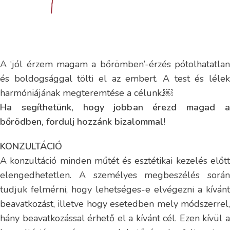
A ‘jól érzem magam a bőrömben’-érzés pótolhatatlan
és boldogsággal tölti el az embert. A test és lélek
harmóniájának megteremtése a célunk.￼
Ha segíthetünk, hogy jobban érezd magad a
bőrödben, fordulj hozzánk bizalommal!
KONZULTÁCIÓ
A konzultáció minden műtét és esztétikai kezelés előtt
elengedhetetlen. A személyes megbeszélés során
tudjuk felmérni, hogy lehetséges-e elvégezni a kívánt
beavatkozást, illetve hogy esetedben mely módszerrel,
hány beavatkozással érhető el a kívánt cél. Ezen kívül a