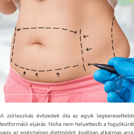
A zsírleszívás évtizedek óta az egyik legkeresettebb
testformáló eljárás. Noha nem helyettesíti a fogyókúrát
vagy az egészséges életmódot, kiválóan alkalmas arra,