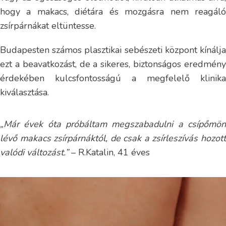
hogy a makacs, diétára és mozgásra nem reagáló
zsírpárnákat eltüntesse.
Budapesten számos plasztikai sebészeti központ kínálja
ezt a beavatkozást, de a sikeres, biztonságos eredmény
érdekében kulcsfontosságú a megfelelő klinika
kiválasztása.
„Már évek óta próbáltam megszabadulni a csípőmön
lévő makacs zsírpárnáktól, de csak a zsírleszívás hozott
valódi változást.”
– R.Katalin, 41 éves