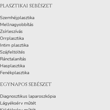
PLASZTIKAI SEBÉSZET
Szemhéjplasztika
Mellnagyobbítás
Zsírleszívás
Orrplasztika
Intim plasztika
Szájfeltöltés
Ránctalanítás
Hasplasztika
Fenékplasztika
EGYNAPOS SEBÉSZET
Diagnosztikus laparoszkópia
Lágyéksérv műtét
Köldöksérv műtét