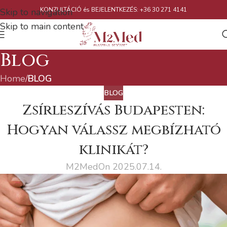
KONZULTÁCIÓ és BEJELENTKEZÉS: +36 30 271 4141
Skip to navigation
Skip to main content
Blog
Home
/
BLOG
BLOG
Zsírleszívás Budapesten:
Hogyan válassz megbízható
klinikát?
M2Med
On 2025.07.14.