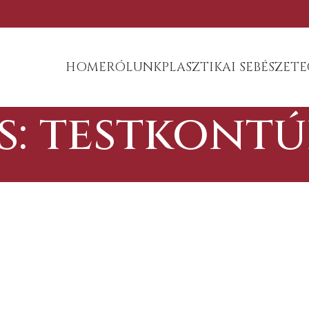
HOME
RÓLUNK
PLASZTIKAI SEBÉSZET
E
s: testkont