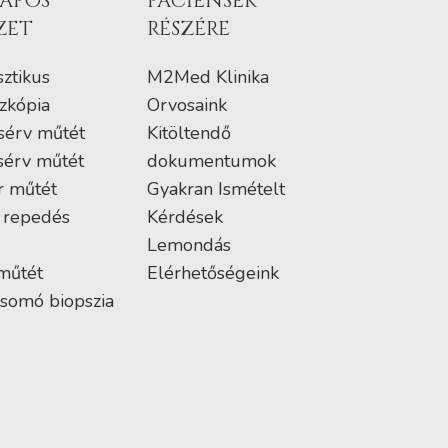
APOS
PÁCIENSEK
ZET
RÉSZÉRE
ztikus
M2Med Klinika
zkópia
Orvosaink
sérv műtét
Kitöltendő
sérv műtét
dokumentumok
r műtét
Gyakran Ismételt
 repedés
Kérdések
Lemondás
műtét
Elérhetőségeink
somó biopszia