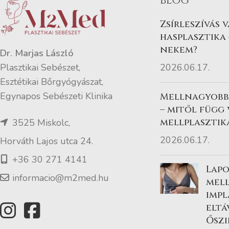
BLOG
Zsírleszívás 
hasplasztika 
nekem?
Dr. Marjas László
2026.06.17.
Plasztikai Sebészet,
Esztétikai Bőrgyógyászat,
Egynapos Sebészeti Klinika
Mellnagyobbí
– mitől függ
mellplasztik
3525 Miskolc,
2026.06.17.
Horváth Lajos utca 24.
+36 30 271 4141
Lapo
informacio@m2med.hu
mel
imp
eltá
Őszi