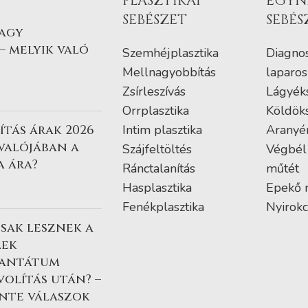
PLASZTIKAI
EGYN
SEBÉSZET
SEBÉS
vagy
– melyik való
Szemhéjplasztika
Diagnos
Mellnagyobbítás
laparos
Zsírleszívás
Lágyék
Orrplasztika
Köldök
tás árak 2026
Intim plasztika
Aranyé
 valójában a
Szájfeltöltés
Végbél
a ára?
Ránctalanítás
műtét
Hasplasztika
Epekő 
Fenékplasztika
Nyirokc
sak lesznek a
lek
lantátum
volítás után? –
nte válaszok