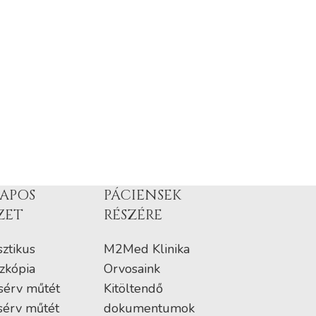
APOS
PÁCIENSEK
ZET
RÉSZÉRE
ztikus
M2Med Klinika
zkópia
Orvosaink
sérv műtét
Kitöltendő
sérv műtét
dokumentumok