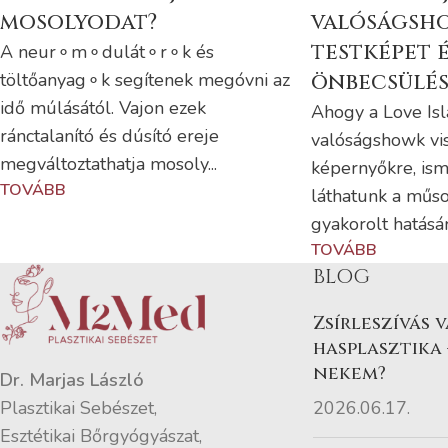
mosolyodat?
valóságsho
testképet é
A neur⚬m⚬dulát⚬r⚬k és
töltőanyag⚬k segítenek megóvni az
önbecsülés
idő múlásától. Vajon ezek
Ahogy a Love Isl
ránctalanító és dúsító ereje
valóságshowk vis
megváltoztathatja mosoly...
képernyőkre, ismé
TOVÁBB
láthatunk a műso
gyakorolt ​​hatásáró
TOVÁBB
BLOG
Zsírleszívás 
hasplasztika 
nekem?
Dr. Marjas László
2026.06.17.
Plasztikai Sebészet,
Esztétikai Bőrgyógyászat,