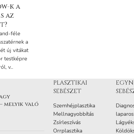
w-k a
s az
t?
and-féle
szatérnek a
t új vitákat
r testképre
l, v...
PLASZTIKAI
EGYN
SEBÉSZET
SEBÉS
vagy
– melyik való
Szemhéjplasztika
Diagnos
Mellnagyobbítás
laparos
Zsírleszívás
Lágyék
Orrplasztika
Köldök