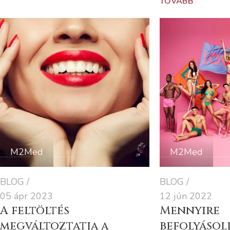
TOVÁBB
M2Med
M2Med
BLOG
BLOG
05 ápr 2023
12 jún 2022
A feltöltés
Mennyire
megváltoztatja a
befolyásol