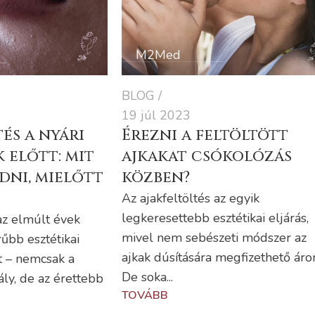
M2Med
BLOG
19 júl 2023
és a nyári
Érezni a feltöltött
 előtt: mit
ajkakat csókolózás
dni, mielőtt
közben?
Az ajakfeltöltés az egyik
legkeresettebb esztétikai eljárás,
 az elmúlt évek
mivel nem sebészeti módszer az
űbb esztétikai
ajkak dúsítására megfizethető áro
t – nemcsak a
De soka...
ály, de az érettebb
TOVÁBB