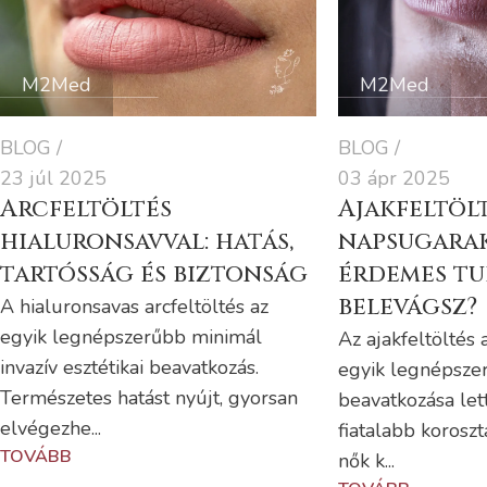
M2Med
M2Med
BLOG
BLOG
23 júl 2025
03 ápr 2025
Arcfeltöltés
Ajakfeltölt
hialuronsavval: hatás,
napsugarak
tartósság és biztonság
érdemes tu
belevágsz?
A hialuronsavas arcfeltöltés az
egyik legnépszerűbb minimál
Az ajakfeltöltés
invazív esztétikai beavatkozás.
egyik legnépszer
Természetes hatást nyújt, gyorsan
beavatkozása let
elvégezhe...
fiatalabb koroszt
TOVÁBB
nők k...