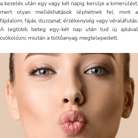
a kezelés után egy vagy két napig kerülje a kimerülést,
mert olyan mellékhatások léphetnek fel, mint a
fájdalom, fájás, duzzanat, érzékenység vagy véraláfutás.
A legtöbb beteg egy-két nap után tud új ajkával
csókolózni, miután a töltőanyag megtelepedett.