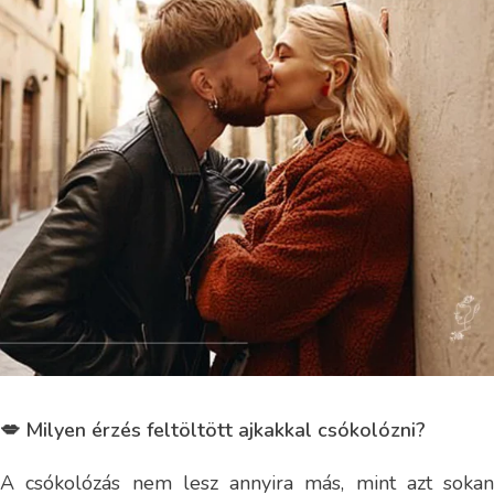
💋 Milyen érzés feltöltött ajkakkal csókolózni?
A csókolózás nem lesz annyira más, mint azt sokan