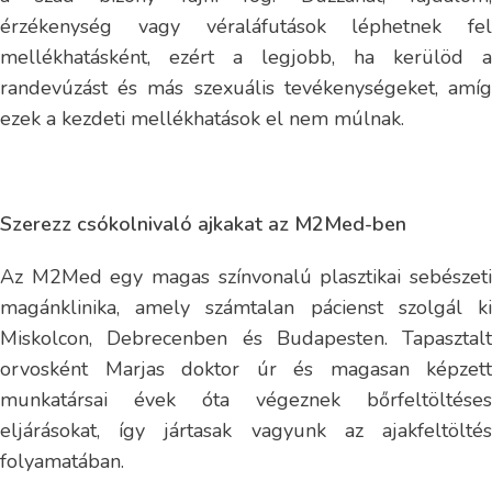
érzékenység vagy véraláfutások léphetnek fel
mellékhatásként, ezért a legjobb, ha kerülöd a
randevúzást és más szexuális tevékenységeket, amíg
ezek a kezdeti mellékhatások el nem múlnak.
Szerezz csókolnivaló ajkakat az M2Med-ben
Az M2Med egy magas színvonalú plasztikai sebészeti
magánklinika, amely számtalan pácienst szolgál ki
Miskolcon, Debrecenben és Budapesten. Tapasztalt
orvosként Marjas doktor úr és magasan képzett
munkatársai évek óta végeznek bőrfeltöltéses
eljárásokat, így jártasak vagyunk az ajakfeltöltés
folyamatában.