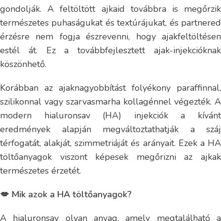
gondolják. A feltöltött ajkaid továbbra is megőrzik
természetes puhaságukat és textúrájukat, és partnered
érzésre nem fogja észrevenni, hogy ajakfeltöltésen
estél át. Ez a továbbfejlesztett ajak-injekcióknak
köszönhető.
Korábban az ajaknagyobbítást folyékony paraffinnal,
szilikonnal vagy szarvasmarha kollagénnel végezték. A
modern hialuronsav (HA) injekciók a kívánt
eredmények alapján megváltoztathatják a száj
térfogatát, alakját, szimmetriáját és arányait. Ezek a HA
töltőanyagok viszont képesek megőrizni az ajkak
természetes érzetét.
💋 Mik azok a HA töltőanyagok?
A hialuronsav olyan anyag, amely megtalálható a