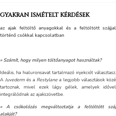
GYAKRAN ISMÉTELT KÉRDÉSEK
az ajak feltöltő anyagokkal és a feltöltött szájjal
történő csókkal kapcsolatban
» Számít, hogy milyen töltőanyagot használtak?
Ideális, ha hialuronsavat tartalmazó injekciót választasz.
A
Juvederm
és a
Restylane
a legjobb választások közé
tartoznak, mivel ezek lágy gélek, amelyek idővel
integrálódnak az ajakszövetbe.
» A csókolózás megváltoztatja a feltöltött száj
alakját?