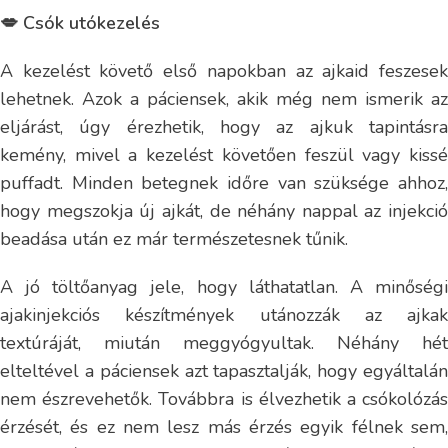
💋 Csók utókezelés
A kezelést követő első napokban az ajkaid feszesek
lehetnek. Azok a páciensek, akik még nem ismerik az
eljárást, úgy érezhetik, hogy az ajkuk tapintásra
kemény, mivel a kezelést követően feszül vagy kissé
puffadt. Minden betegnek időre van szüksége ahhoz,
hogy megszokja új ajkát, de néhány nappal az injekció
beadása után ez már természetesnek tűnik.
A jó töltőanyag jele, hogy láthatatlan. A minőségi
ajakinjekciós készítmények utánozzák az ajkak
textúráját, miután meggyógyultak. Néhány hét
elteltével a páciensek azt tapasztalják, hogy egyáltalán
nem észrevehetők. Továbbra is élvezhetik a csókolózás
érzését, és ez nem lesz más érzés egyik félnek sem,