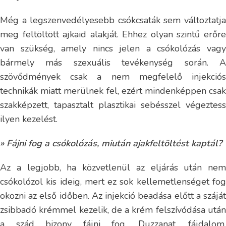
Még a legszenvedélyesebb csókcsaták sem változtatja
meg feltöltött ajkaid alakját. Ehhez olyan szintű erőre
van szükség, amely nincs jelen a csókolózás vagy
bármely más szexuális tevékenység során. A
szövődmények csak a nem megfelelő injekciós
technikák miatt merülnek fel, ezért mindenképpen csak
szakképzett, tapasztalt plasztikai sebésszel végeztess
ilyen kezelést.
» Fájni fog a csókolózás, miután ajakfeltöltést kaptál?
Az a legjobb, ha közvetlenül az eljárás után nem
csókolózol kis ideig, mert ez sok kellemetlenséget fog
okozni az első időben. Az injekció beadása előtt a száját
zsibbadó krémmel kezelik, de a krém felszívódása után
a szád bizony fájni fog. Duzzanat, fájdalom,