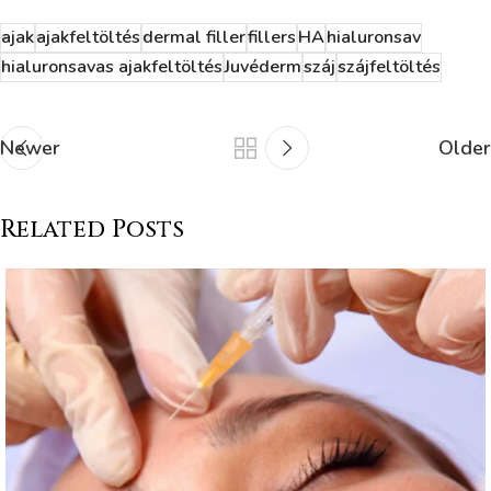
ajak
ajakfeltöltés
dermal filler
fillers
HA
hialuronsav
hialuronsavas ajakfeltöltés
Juvéderm
száj
szájfeltöltés
Newer
Older
Related Posts