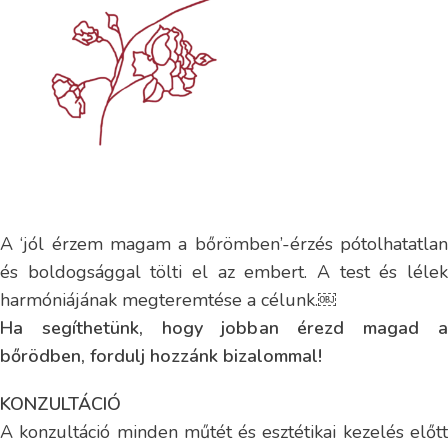
A ‘jól érzem magam a bőrömben’-érzés pótolhatatlan
és boldogsággal tölti el az embert. A test és lélek
harmóniájának megteremtése a célunk.￼
Ha segíthetünk, hogy jobban érezd magad a
bőrödben, fordulj hozzánk bizalommal!
KONZULTÁCIÓ
A konzultáció minden műtét és esztétikai kezelés előtt