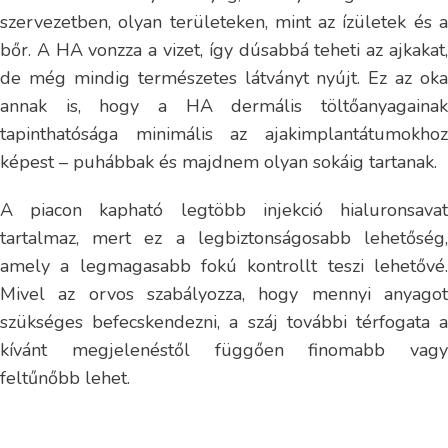
szervezetben, olyan területeken, mint az ízületek és a
bőr. A HA vonzza a vizet, így dúsabbá teheti az ajkakat,
de még mindig természetes látványt nyújt. Ez az oka
annak is, hogy a HA dermális töltőanyagainak
tapinthatósága minimális az ajakimplantátumokhoz
képest – puhábbak és majdnem olyan sokáig tartanak.
A piacon kapható legtöbb injekció hialuronsavat
tartalmaz, mert ez a legbiztonságosabb lehetőség,
amely a legmagasabb fokú kontrollt teszi lehetővé.
Mivel az orvos szabályozza, hogy mennyi anyagot
szükséges befecskendezni, a száj további térfogata a
kívánt megjelenéstől függően finomabb vagy
feltűnőbb lehet.