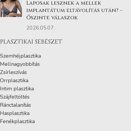
Laposak lesznek a mellek
implantátum eltávolítás után? –
Őszinte válaszok
2026.05.07.
PLASZTIKAI SEBÉSZET
Szemhéjplasztika
Mellnagyobbítás
Zsírleszívás
Orrplasztika
Intim plasztika
Szájfeltöltés
Ránctalanítás
Hasplasztika
Fenékplasztika