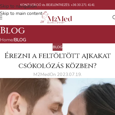
KONZULTÁCIÓ és BEJELENTKEZÉS: +36 30 271 4141
Skip to navigation
Skip to main content
Blog
Home
/
BLOG
BLOG
Érezni a feltöltött ajkakat
csókolózás közben?
M2Med
On 2023.07.19.