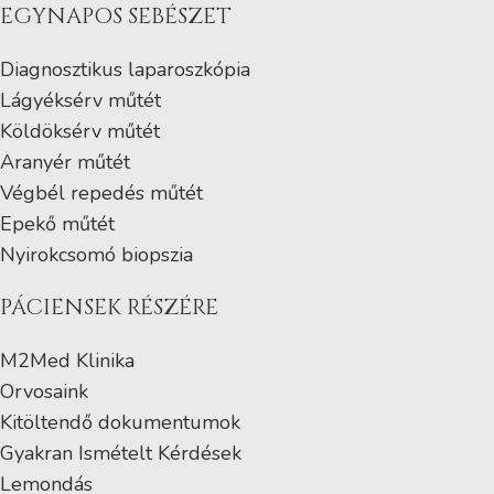
EGYNAPOS SEBÉSZET
Diagnosztikus laparoszkópia
Lágyéksérv műtét
Köldöksérv műtét
Aranyér műtét
Végbél repedés műtét
Epekő műtét
Nyirokcsomó biopszia
PÁCIENSEK RÉSZÉRE
M2Med Klinika
Orvosaink
Kitöltendő dokumentumok
Gyakran Ismételt Kérdések
Lemondás