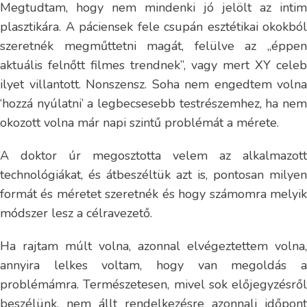
Megtudtam, hogy nem mindenki jó jelölt az intim
plasztikára. A páciensek fele csupán esztétikai okokból
szeretnék megműttetni magát, felülve az „éppen
aktuális felnőtt filmes trendnek”, vagy mert XY celeb
ilyet villantott. Nonszensz. Soha nem engedtem volna
‘hozzá nyúlatni’ a legbecsesebb testrészemhez, ha nem
okozott volna már napi szintű problémát a mérete.
A doktor úr megosztotta velem az alkalmazott
technológiákat, és átbeszéltük azt is, pontosan milyen
formát és méretet szeretnék és hogy számomra melyik
módszer lesz a célravezető.
Ha rajtam múlt volna, azonnal elvégeztettem volna,
annyira lelkes voltam, hogy van megoldás a
problémámra. Természetesen, mivel sok előjegyzésről
beszélünk, nem állt rendelkezésre azonnali időpont