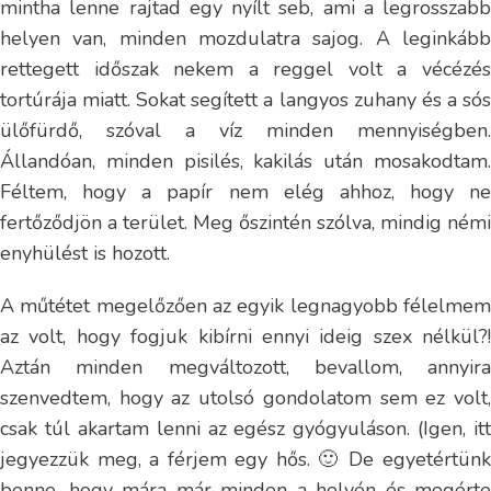
mintha lenne rajtad egy nyílt seb, ami a legrosszabb
helyen van, minden mozdulatra sajog. A leginkább
rettegett időszak nekem a reggel volt a vécézés
tortúrája miatt. Sokat segített a langyos zuhany és a sós
ülőfürdő, szóval a víz minden mennyiségben.
Állandóan, minden pisilés, kakilás után mosakodtam.
Féltem, hogy a papír nem elég ahhoz, hogy ne
fertőződjön a terület. Meg őszintén szólva, mindig némi
enyhülést is hozott.
A műtétet megelőzően az egyik legnagyobb félelmem
az volt, hogy fogjuk kibírni ennyi ideig szex nélkül?!
Aztán minden megváltozott, bevallom, annyira
szenvedtem, hogy az utolsó gondolatom sem ez volt,
csak túl akartam lenni az egész gyógyuláson. (Igen, itt
jegyezzük meg, a férjem egy hős. 🙂 De egyetértünk
benne, hogy mára már minden a helyén és megérte