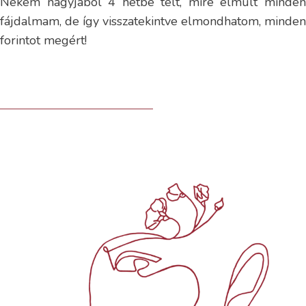
Nekem nagyjából 4 hétbe telt, mire elmúlt minden
fájdalmam, de így visszatekintve elmondhatom, minden
forintot megért!