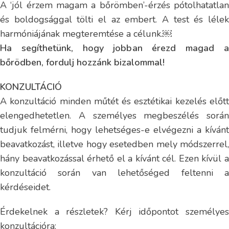
A ‘jól érzem magam a bőrömben’-érzés pótolhatatlan
és boldogsággal tölti el az embert. A test és lélek
harmóniájának megteremtése a célunk.￼
Ha segíthetünk, hogy jobban érezd magad a
bőrödben, fordulj hozzánk bizalommal!
KONZULTÁCIÓ
A konzultáció minden műtét és esztétikai kezelés előtt
elengedhetetlen. A személyes megbeszélés során
tudjuk felmérni, hogy lehetséges-e elvégezni a kívánt
beavatkozást, illetve hogy esetedben mely módszerrel,
hány beavatkozással érhető el a kívánt cél. Ezen kívül a
konzultáció során van lehetőséged feltenni a
kérdéseidet.
Érdekelnek a részletek? Kérj időpontot személyes
konzultációra: