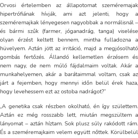
Orvosi értelemben az állapotomat szeméremajak
hipertrófiának hívják, ami azt jelenti, hogy a
szeméremajkak lényegesen nagyobbak a normálisnál –
és bármi szűk (farmer, jóganadrág, tanga) viselése
olyan érzést keltett bennem, mintha fulladozna a
hüvelyem. Aztán jött az irritáció, majd a megjósolható
gombás fertőzés. Állandó kellemetlen érzésem és
nem nagy, de nem múló fájdalmaim voltak. Akár a
munkahelyemen, akár a barátaimmal voltam, csak az
járt a fejemben, hogy mennyi időn belül érek haza,
hogy levehessem ezt az ostoba nadrágot?”
„A genetika csak részben okolható, én így születtem.
Aztán ez még rosszabb lett, miután megszültem a
lányomat – aztán híztam. Sok plusz súly rakódott rám.
És a szeméremajkaim velem együtt nőttek. Körülbelül