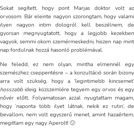
Sokat segített, hogy pont Marjas doktor volt az
orvosom. Bár eleinte nagyon szorongtam, hogy
valam
ilyen nagyon intim dologról kell beszélnem, de
gyorsan megnyugtatott, hogy a legjobb kezekben
vagyok, semmi okom szemérmeskedni, hiszen nap mint
nap fordulnak hozzá hasonló problémával.
Ne feledd, ez nem olyan, mintha elmennél egy
szemészhez cseppentésre – a konzultáció során bizony
arra volt szükség, hogy a ‘legintimebb kincsemet’
hosszabb
ideig közszemlére tegyem egy orvos és egy
nővér előtt. Folyamatosan azzal nyugtattam magam,
hogy ‘naponta több ilyet látnak, nekik ez rutin’, de
bevallom, nem volt egyszerű menet, amint hazaértem,
megittam egy nagy Aperolt! 🙂