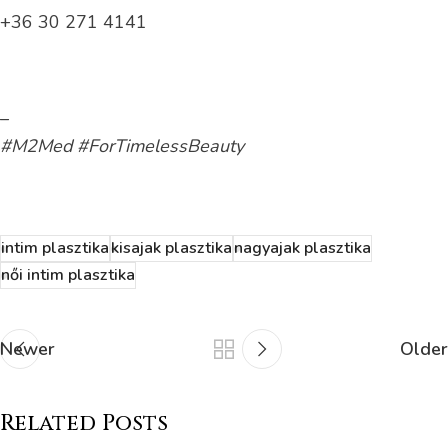
+36 30 271 4141
–
#M2Med #ForTimelessBeauty
intim plasztika
kisajak plasztika
nagyajak plasztika
női intim plasztika
Newer
Older
Related Posts