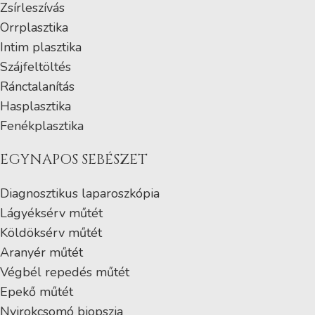
Zsírleszívás
Orrplasztika
Intim plasztika
Szájfeltöltés
Ránctalanítás
Hasplasztika
Fenékplasztika
EGYNAPOS SEBÉSZET
Diagnosztikus laparoszkópia
Lágyéksérv műtét
Köldöksérv műtét
Aranyér műtét
Végbél repedés műtét
Epekő műtét
Nyirokcsomó biopszia