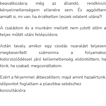
beavatkozásra, még az állandó, rendkívüli
kényelmetlenségem ellenére sem. És aggódtam
amiatt is, mi van, ha érzéketlen leszek odalent utána?!
A családom és a munkám mellett nem jutott időm a
teljes műtét utáni felépülésre.
Aztán tavaly, amikor egy csodás nyaralást teljesen
megkeserített számomra a folyamatos
kidörzsölődéssel járó kellemetlenség, eldöntöttem, ha
törik, ha szakad, megcsináltatom.
Ezért a férjemmel átbeszéltem, majd amint hazaértünk,
időpontot foglaltam a plasztikai sebészhez
konzultációra.