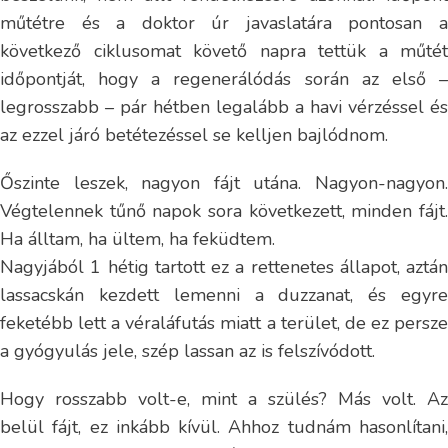
műtétre és a doktor úr javaslatára pontosan a
következő ciklusomat követő napra tettük a műtét
időpontját, hogy a regenerálódás során az első –
legrosszabb – pár hétben legalább a havi vérzéssel és
az ezzel járó betétezéssel se kelljen bajlódnom.
Őszinte leszek, nagyon fájt utána. Nagyon-nagyon.
Végtelennek tűnő napok sora következett, minden fájt.
Ha álltam, ha ültem, ha feküdtem.
Nagyjából 1 hétig tartott ez a rettenetes állapot, aztán
lassacskán kezdett lemenni a duzzanat, és egyre
feketébb lett a véraláfutás miatt a terület, de ez persze
a gyógyulás jele, szép lassan az is felszívódott.
Hogy rosszabb volt-e, mint a szülés? Más volt. Az
belül fájt, ez inkább kívül. Ahhoz tudnám hasonlítani,