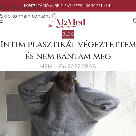
KONZULTÁCIÓ és BEJELENTKEZÉS: +36 30 271 4141
Skip to navigation
Skip to main content
BLOG
Intim plasztikát végeztettem
és nem bántam meg
M2Med
On 2022.08.08.