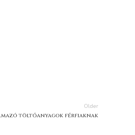
Older
lmazó töltőanyagok férfiaknak