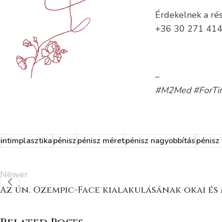
Érdekelnek a rés
+36 30 271 41
–
#M2Med #ForTi
intimplasztika
pénisz
pénisz méret
pénisz nagyobbítás
pénisz 
Newer
Az ún. Ozempic-Face kialakulásának okai és