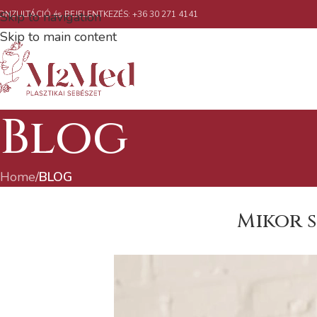
ONZULTÁCIÓ és BEJELENTKEZÉS: +36 30 271 4141
Skip to navigation
Skip to main content
Blog
Home
/
BLOG
Mikor s