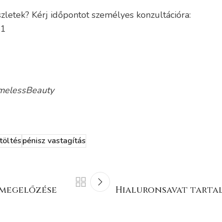
zletek? Kérj időpontot személyes konzultációra:
41
melessBeauty
töltés
pénisz vastagítás
 megelőzése
Hialuronsavat tarta