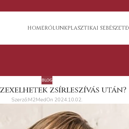
HOME
RÓLUNK
PLASZTIKAI SEBÉSZET
E
BLOG
zexelhetek zsírleszívás után?
Szerző:
M2Med
On 2024.10.02.