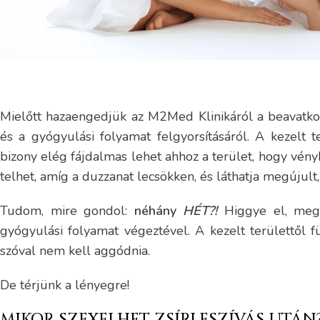
Mielőtt hazaengedjük az M2Med Klinikáról a beavatko
és a gyógyulási folyamat felgyorsításáról. A kezelt 
bizony elég fájdalmas lehet ahhoz a terület, hogy vényk
telhet, amíg a duzzanat lecsökken, és láthatja megújult, 
Tudom, mire gondol:
néhány
HÉT?!
Higgye el, megér
gyógyulási folyamat végeztével. A kezelt területtől f
szóval nem kell aggódnia.
De térjünk a lényegre!
MIKOR SZEXELHET ZSÍRLESZÍVÁS UTÁN