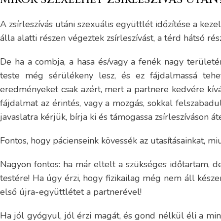
A zsírleszívás utáni szexuális együttlét időzítése a keze
álla alatti részen végeztek zsírleszívást, a térd hátsó ré
De ha a combja, a hasa és/vagy a fenék nagy területérő
teste még sérülékeny lesz, és ez fájdalmassá tehe
eredményeket csak azért, mert a partnere kedvére kív
fájdalmat az érintés, vagy a mozgás, sokkal felszabadu
javaslatra kérjük, bírja ki és támogassa zsírleszíváson 
Fontos, hogy pácienseink kövessék az utasításainkat, miu
Nagyon fontos: ha már eltelt a szükséges időtartam, de
testére! Ha úgy érzi, hogy fizikailag még nem áll kész
első újra-együttlétet a partnerével!
Ha jól gyógyul, jól érzi magát, és gond nélkül éli a mi