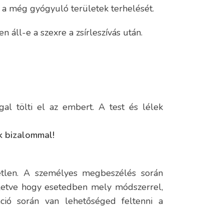
e a még gyógyuló területek terhelését.
áll-e a szexre a zsírleszívás után.
l tölti el az embert. A test és lélek
k bizalommal!
tetlen. A személyes megbeszélés során
illetve hogy esetedben mely módszerrel,
áció során van lehetőséged feltenni a