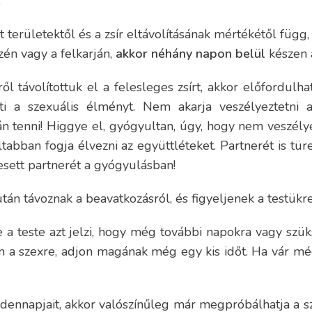
lt területektől és a zsír eltávolításának mértékétől függ
szén vagy a felkarján,
akkor néhány napon belül
készen á
l távolítottuk el a felesleges zsírt, akkor előfordulha
ti a szexuális élményt. Nem akarja veszélyeztetni
án tenni! Higgye el, gyógyultan, úgy, hogy nem veszé
ltabban fogja élvezni az együttléteket. Partnerét is tü
átesett partnerét a gyógyulásban!
tán távoznak a beavatkozásról, és figyeljenek a testükre
 a teste azt jelzi, hogy még további napokra vagy szük
en a szexre, adjon magának még egy kis időt. Ha vár mé
ndennapjait, akkor valószínűleg már megpróbálhatja a sz