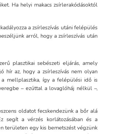
ket. Ha helyi makacs zsírlerakódásoktól
dályozza a zsírleszívás utáni felépülés
eszéljünk arról, hogy a zsírleszívás után
erű plasztikai sebészeti eljárás, amely
jó hír az, hogy a zsírleszívás nem olyan
 a mellplasztika, így a felépülési idő is
yeregbe – ezúttal a lovaglóháj nélkül –,
eszcens oldatot fecskendezünk a bőr alá
 Ez segít a vérzés korlátozásában és a
en területen egy kis bemetszést végzünk