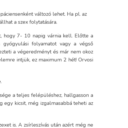
, páciensenként változó lehet. Ha pl. az
llhat a szex folytatására.
t, hogy 7- 10 napig várnia kell. Előtte a
 a gyógyulási folyamatot vagy a végső
lyezteti a végeredményt és már nem okoz
relemre intjük, ez maximum 2 hét! Orvosi
.
sége a teljes felépüléshez, hallgasson a
g egy kicsit, még izgalmasabbá teheti az
exet is. A zsírleszívás után azért még ne