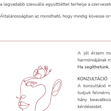
a legvadabb szexuális együttléttel terhelje a szerveze
Általánosságban az mondható, hogy mindig kövesse orvosa
A ‘jól érzem ma
harmóniájának 
Ha segíthetünk,
KONZULTÁCIÓ
A konzultáció m
tudjuk felmérni
hány beavatkozá
kérdéseidet.