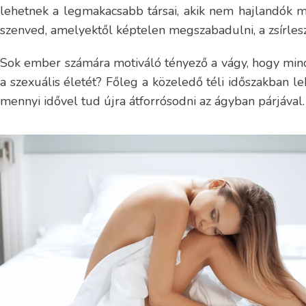
lehetnek a legmakacsabb társai, akik nem hajlandók ma
szenved, amelyektől képtelen megszabadulni, a zsírles
Sok ember számára motiváló tényező a vágy, hogy mind
a szexuális életét? Főleg a közeledő téli időszakban le
mennyi idővel tud újra átforrósodni az ágyban párjával.