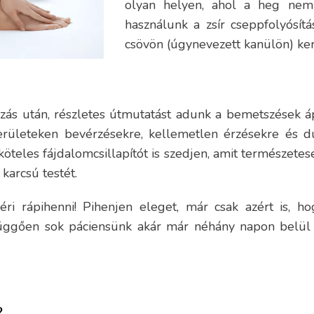
olyan helyen, ahol a heg nem 
használunk a zsír cseppfolyósítá
csövön (úgynevezett kanülön) kere
zás után, részletes útmutatást adunk a bemetszések 
területeken bevérzésekre, kellemetlen érzésekre és d
öteles fájdalomcsillapítót is szedjen, amit természetes
karcsú testét.
i rápihenni! Pihenjen eleget, már csak azért is, ho
üggően sok páciensünk akár már néhány napon belül vis
?