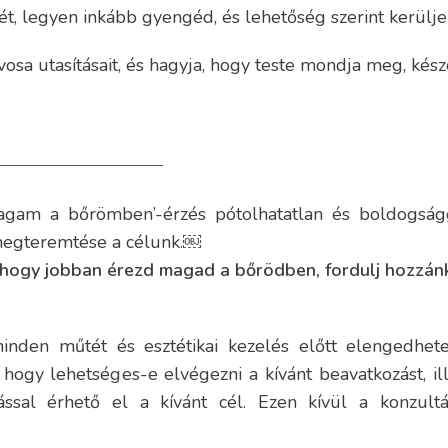
tét, legyen inkább gyengéd, és lehetőség szerint kerülj
 utasításait, és hagyja, hogy teste mondja meg, készen 
gam a bőrömben’-érzés pótolhatatlan és boldogságga
megteremtése a célunk.￼
 hogy jobban érezd magad a bőrödben, fordulj hozzán
inden műtét és esztétikai kezelés előtt elengedhe
, hogy lehetséges-e elvégezni a kívánt beavatkozást, 
ssal érhető el a kívánt cél. Ezen kívül a konzult