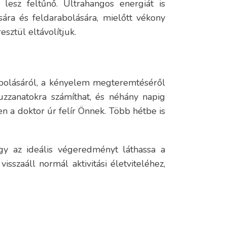
lesz feltűnő. Ultrahangos energiát is
sára és feldarabolására, mielőtt vékony
sztül eltávolítjuk.
ápolásáról, a kényelem megteremtéséről
uzzanatokra számíthat, és néhány napig
en a doktor úr felír Önnek. Több hétbe is
gy az ideális végeredményt láthassa a
szaáll normál aktivitási életviteléhez,