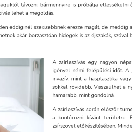
guktól távozni, bármennyire is próbálja eltessékelni ő
zívás lehet a megoldás.
en eddiginél szexisebbnek érezze magát, de meddig aka
hetnek akár borzasztóan hidegek is az éjszakák, szóval b
A zsírleszívás egy nagyon népsz
igényel némi felépülési időt. A 
invazív, mint a hasplasztika vagy
sokkal rövidebb. Visszaülhet a n
hamarabb, mint gondolná.
A zsírleszívás során először tum
a kontúrozni kívánt területre.
zsírszövet előkészítésében. Mind