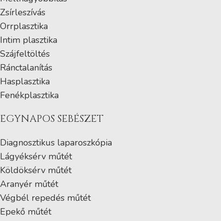
Zsírleszívás
Orrplasztika
Intim plasztika
Szájfeltöltés
Ránctalanítás
Hasplasztika
Fenékplasztika
EGYNAPOS SEBÉSZET
Diagnosztikus laparoszkópia
Lágyéksérv műtét
Köldöksérv műtét
Aranyér műtét
Végbél repedés műtét
Epekő műtét