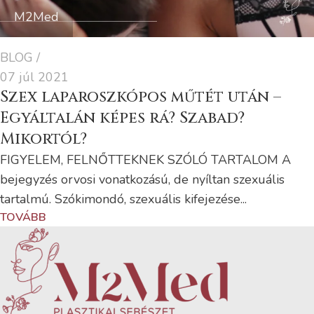
M2Med
BLOG
07 júl 2021
Szex laparoszkópos műtét után –
Egyáltalán képes rá? Szabad?
Mikortól?
FIGYELEM, FELNŐTTEKNEK SZÓLÓ TARTALOM A
bejegyzés orvosi vonatkozású, de nyíltan szexuális
tartalmú. Szókimondó, szexuális kifejezése...
TOVÁBB