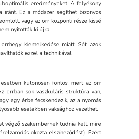
szuboptimális eredményeket. A folyékony
a iránt. Ez a módszer segíthet bizonyos
eomlott, vagy az orr központi része kissé
em nyitották ki újra.
 orrhegy kiemelkedése miatt. Sőt, azok
avíthatók ezzel a technikával.
 esetben különösen fontos, mert az orr
z orrban sok vaszkuláris struktúra van,
vagy egy érbe fecskendezik, az a nyomás
súlyosabb esetekben vaksághoz vezethet.
ést végző szakembernek tudnia kell, mire
érelzáródás okozta elszíneződést). Ezért