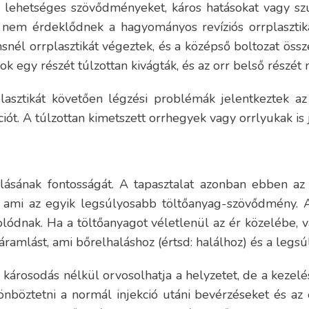
k a lehetséges szövődményeket, káros hatásokat vagy 
r nem érdeklődnek a hagyományos revíziós orrplasztik
snél orrplasztikát végeztek, és a középső boltozat össz
 egy részét túlzottan kivágták, és az orr belső részét n
lasztikát követően légzési problémák jelentkeztek az
iót. A túlzottan kimetszett orrhegyek vagy orrlyukak is j
lásának fontosságát. A tapasztalat azonban ebben az
, ami az egyik legsúlyosabb töltőanyag-szövődmény. A
ódnak. Ha a töltőanyagot véletlenül az ér közelébe, 
ráramlást, ami bőrelhaláshoz (értsd: halálhoz) és a leg
a károsodás nélkül orvosolhatja a helyzetet, de a kezel
önböztetni a normál injekció utáni bevérzéseket és az 