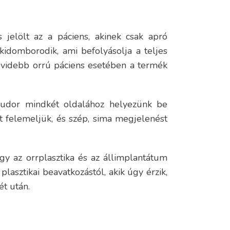
s jelölt az a páciens, akinek csak apró
idomborodik, ami befolyásolja a teljes
 rövidebb orrú páciens esetében a termék
 dudor mindkét oldalához helyezünk be
t felemeljük, és szép, sima megjelenést
agy az orrplasztika és az állimplantátum
lasztikai beavatkozástól, akik úgy érzik,
ét után.