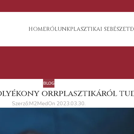
HOME
RÓLUNK
PLASZTIKAI SEBÉSZET
E
BLOG
folyékony orrplasztikáról tu
Szerző:
M2Med
On 2023.03.30.