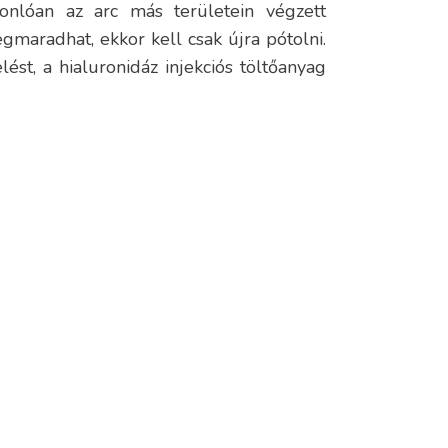
onlóan az arc más területein végzett
gmaradhat, ekkor kell csak újra pótolni.
ést, a hialuronidáz injekciós töltőanyag