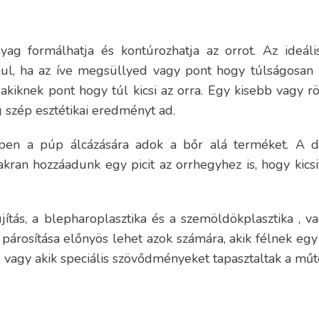
nyag formálhatja és kontúrozhatja az orrot. Az ideáli
ul, ha az íve megsüllyed vagy pont hogy túlságosan k
, akiknek pont hogy túl kicsi az orra. Egy kisebb vagy
 szép esztétikai eredményt ad.
éppen a púp álcázására adok a bőr alá terméket. A
kran hozzáadunk egy picit az orrhegyhez is, hogy kicsi
jítás, a blepharoplasztika és a szemöldökplasztika , v
párosítása előnyös lehet azok számára, akik félnek egy p
 vagy akik speciális szövődményeket tapasztaltak a műt