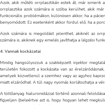
Azok, akik műtéti orrplasztikán estek át, már ismeri
orrplasztika azok számára is szóba kerülhet, akik má
funkcionális problémákon, különösen akkor, ha a pácien
benyomódott. Ez esetenként akkor fordul elő, ha a porcok
Azok számára is megoldást jelenthet, akiknél az orrp
számára is, akiknek egy emelés javíthatja a légzési funkc
4. Vannak kockázatai
Mindig hangsúlyozzuk a szakképzett injektor megtalá
területén fokozott a kockázata van az érelzáródásnak
amelyek közvetlenül a szemhez vagy az agyhoz kapcsol
miatt elzáródhat. A túl nagy nyomás korlátozhatja a vé
A töltőanyag hialuronidázzal történő azonnali feloldás
figyeljen (beleértve azt is, hogy hogyan lehet megkül