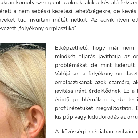
yakran komoly szempont azoknak, akik a kés alá fekszen
egérett a nem sebészi kezelési lehetőségekre, de kevés
eket tud nyújtani műtét nélkül. Az egyik ilyen el
vezett „folyékony orrplasztika”.
Elképzelhető, hogy már nem 
mindkét eljárás javíthatja az or
problémákat, de mint kiderült,
Valójában a folyékony orrplaszt
orrplasztikának azok számára, a
javítása iránt érdeklődnek. Ez a 
érintő problémákon is, de leg
profilnézetüket megváltoztatni. 
kis púp vagy kidudorodás az orru
A közösségi médiában nyilván má