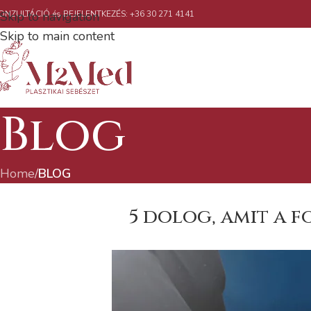
ONZULTÁCIÓ és BEJELENTKEZÉS: +36 30 271 4141
Skip to navigation
Skip to main content
Blog
Home
/
BLOG
5 dolog, amit a 