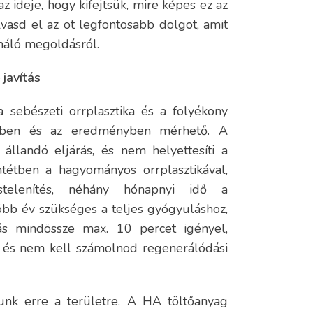
 az ideje, hogy kifejtsük, mire képes ez az
vasd el az öt legfontosabb dolgot, amit
máló megoldásról.
 javítás
 sebészeti orrplasztika és a folyékony
lésben és az eredményben mérhető. A
állandó eljárás, és nem helyettesíti a
entétben a hagyományos orrplasztikával,
stelenítés, néhány hónapnyi idő a
öbb év szükséges a teljes gyógyuláshoz,
ás mindössze max. 10 percet igényel,
r és nem kell számolnod regenerálódási
lunk erre a területre. A HA töltőanyag