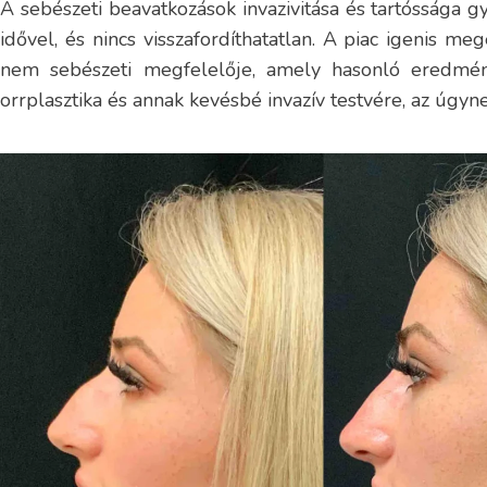
A sebészeti beavatkozások invazivitása és tartóssága g
idővel, és nincs visszafordíthatatlan. A piac igenis m
nem sebészeti megfelelője, amely hasonló eredmény
orrplasztika és annak kevésbé invazív testvére, az úgyne