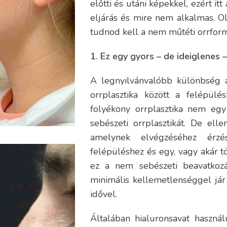
előtti és utáni képekkel, ezért itt
eljárás és mire nem alkalmas. Ol
tudnod kell a nem műtéti orrfor
1. Ez egy gyors – de ideiglenes –
A legnyilvánvalóbb különbség a
orrplasztika között a felépü
folyékony orrplasztika nem egy 
sebészeti orrplasztikát. De ell
amelynek elvégzéséhez érzé
felépüléshez és egy, vagy akár t
ez a nem sebészeti beavatkoz
minimális kellemetlenséggel já
idővel.
Általában hialuronsavat haszná