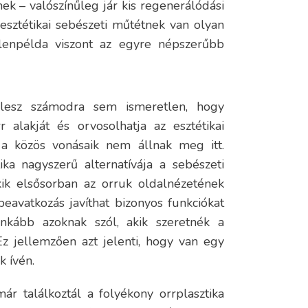
ek – valószínűleg jár kis regenerálódási
 esztétikai sebészeti műtétnek van olyan
lenpélda viszont az egyre népszerűbb
lesz számodra sem ismeretlen, hogy
r alakját és orvosolhatja az esztétikai
 a közös vonásaik nem állnak meg itt.
ika nagyszerű alternatívája a sebészeti
kik elsősorban az orruk oldalnézetének
beavatkozás javíthat bizonyos funkciókat
inkább azoknak szól, akik szeretnék a
Ez jellemzően azt jelenti, hogy van egy
k ívén.
r találkoztál a folyékony orrplasztika