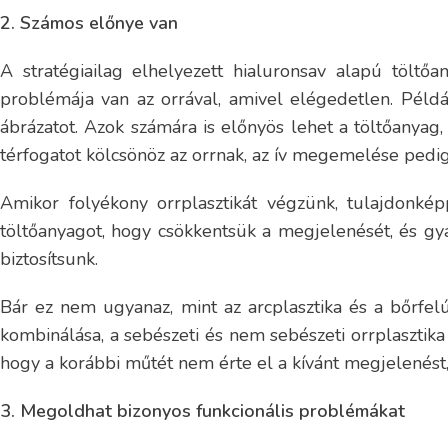
2. Számos előnye van
A stratégiailag elhelyezett hialuronsav alapú töltőa
problémája van az orrával, amivel elégedetlen. Példá
ábrázatot. Azok számára is előnyös lehet a töltőanyag
térfogatot kölcsönöz az orrnak, az ív megemelése pedig
Amikor folyékony orrplasztikát végzünk, tulajdonk
töltőanyagot, hogy csökkentsük a megjelenését, és gya
biztosítsunk.
Bár ez nem ugyanaz, mint az arcplasztika és a bőrfelú
kombinálása, a sebészeti és nem sebészeti orrplasztika 
hogy a korábbi műtét nem érte el a kívánt megjelenést,
3. Megoldhat bizonyos funkcionális problémákat