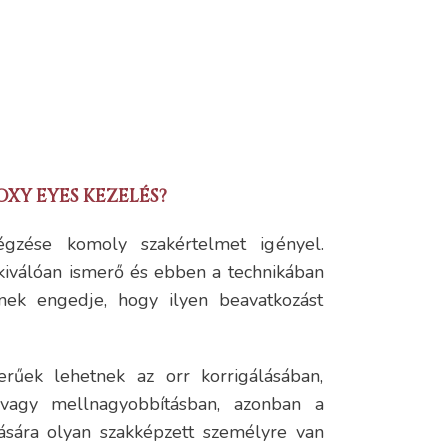
OXY EYES KEZELÉS?
gzése komoly szakértelmet igényel.
 kiválóan ismerő és ebben a technikában
znek engedje, hogy ilyen beavatkozást
rűek lehetnek az orr korrigálásában,
, vagy mellnagyobbításban, azonban a
lására olyan szakképzett személyre van