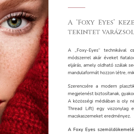
A ‘Foxy Eyes’ ke
tekintet varázsol
A „Foxy-Eyes” technikával
c
módszerrel akár éveket fiata
eljárás, amely oldható szálak 
mandulaformát hozzon létre, mik
Szerencsére a modern plaszti
megjelenést biztosítanak, gyakor
A közösségi médiában is oly n
Thread Lift) egy viszonylag e
macskaszemeket eredményez.
A Foxy Eyes szemöldökemelés 