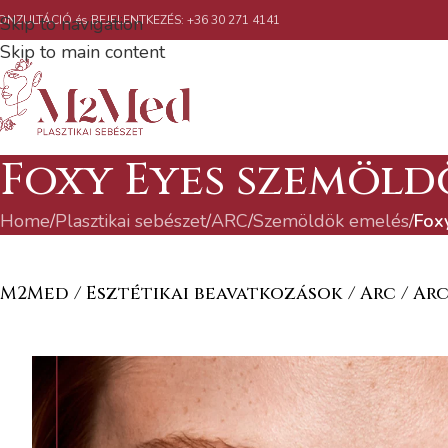
ONZULTÁCIÓ és BEJELENTKEZÉS: +36 30 271 4141
Skip to navigation
Skip to main content
Foxy Eyes szemöld
Home
/
Plasztikai sebészet
/
ARC
/
Szemöldök emelés
/
Fox
M2Med / Esztétikai beavatkozások / Arc / A