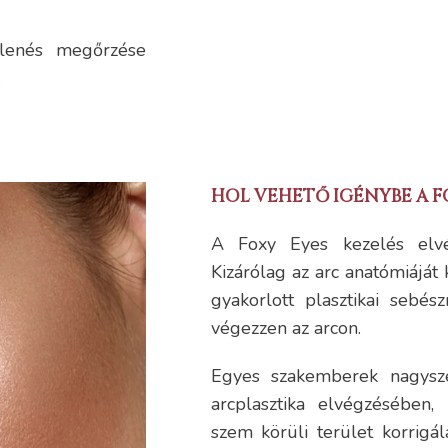
elenés megőrzése
.
HOL VEHETŐ IGÉNYBE A F
A Foxy Eyes kezelés elvé
Kizárólag az arc anatómiáját
gyakorlott plasztikai sebés
végezzen az arcon.
Egyes szakemberek nagysze
arcplasztika elvégzésében
szem körüli terület korrigá