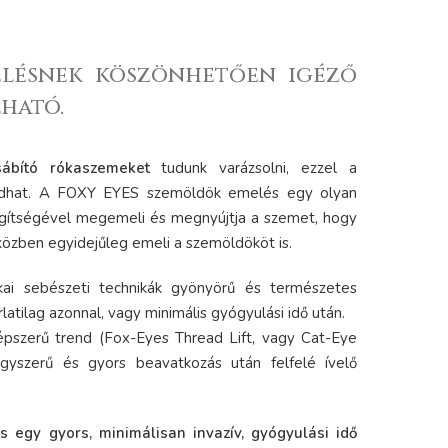
zelésnek köszönhetően igéző
ható.
sábító rókaszemeket
tudunk varázsolni, ezzel a
lodhat. A FOXY EYES szemöldök emelés egy olyan
segítségével megemeli és megnyújtja a szemet, hogy
özben egyidejűleg emeli a szemöldököt is.
kai sebészeti technikák gyönyörű és természetes
latilag azonnal, vagy minimális gyógyulási idő után.
épszerű trend (Fox-Eyes Thread Lift, vagy Cat-Eye
gyszerű és gyors beavatkozás után felfelé ívelő
egy gyors, minimálisan invazív, gyógyulási idő