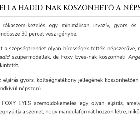
ELLA HADID-NAK KÖSZÖNHETŐ A NÉP
 rókaszem-kezelés egy minimálisan invazív, gyors és f
indössze 30 percet vesz igénybe.
zt a szépségtrendet olyan hírességek tették népszerűvé,
adid
szupermodellek, de Foxy Eyes-nak köszönheti
Angel
kintetét.
 eljárás gyors, költséghatékony jellegének köszönhetően é
endkívül népszerű.
 FOXY EYES szemöldökemelés egy olyan eljárás, amely 
egnyújtja a szemet, hogy mandulaformát hozzon létre, miköz