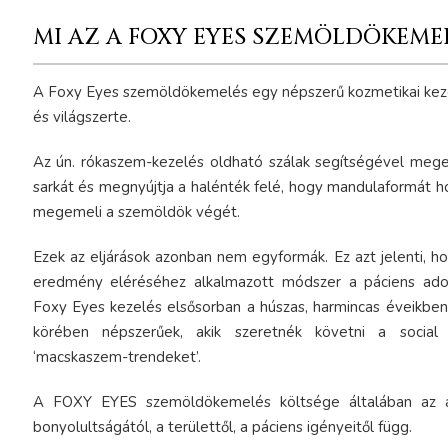
MI AZ A FOXY EYES SZEMÖLDÖKEME
A Foxy Eyes szemöldökemelés egy népszerű kozmetikai ke
és világszerte.
Az ún. rókaszem-kezelés oldható szálak segítségével mege
sarkát és megnyújtja a halénték felé, hogy mandulaformát h
megemeli a szemöldök végét.
Ezek az eljárások azonban nem egyformák. Ez azt jelenti, ho
eredmény eléréséhez alkalmazott módszer a páciens adot
Foxy Eyes kezelés elsősorban a húszas, harmincas éveikben
körében népszerűek, akik szeretnék követni a social
‘macskaszem-trendeket’.
A FOXY EYES szemöldökemelés költsége általában az al
bonyolultságától, a területtől, a páciens igényeitől függ.