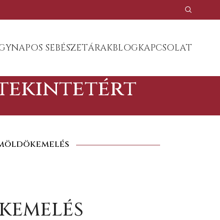
GYNAPOS SEBÉSZET
ÁRAK
BLOG
KAPCSOLAT
 tekintetért
zemöldökemelés
KEMELÉS