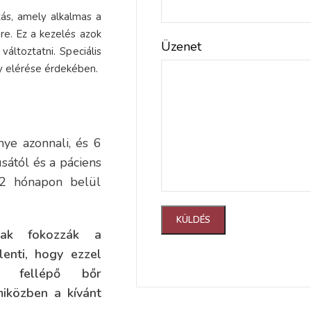
ás, amely alkalmas a
re. Ez a kezelés azok
Üzenet
áltoztatni. Speciális
y elérése érdekében.
e azonnali, és 6
usától és a páciens
12 hónapon belül
ak fokozzák a
lenti, hogy ezzel
al fellépő bőr
miközben a kívánt