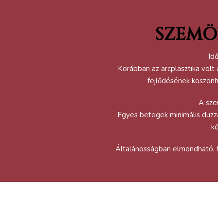
SZEMÖ
Id
Korábban az arcplasztika volt
fejlődésének köszön
A sze
Egyes betegek minimális duzza
kö
Általánosságban elmondható, h