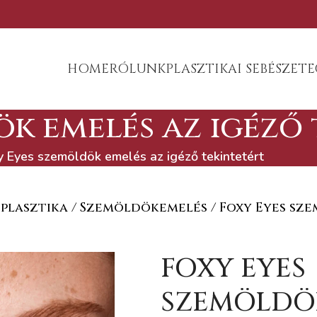
HOME
RÓLUNK
PLASZTIKAI SEBÉSZET
E
ök emelés az igéző
y Eyes szemöldök emelés az igéző tekintetért
rcplasztika / Szemöldökemelés / Foxy Eyes s
FOXY EYES
SZEMÖLDÖ