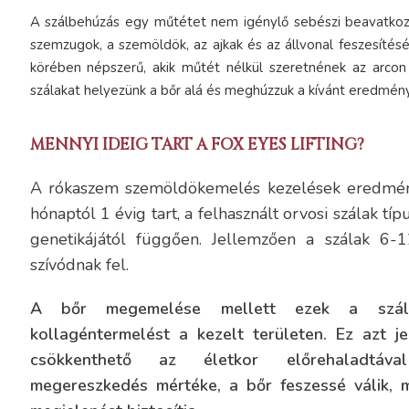
A szálbehúzás egy műtétet nem igénylő sebészi beavatkoz
szemzugok, a szemöldök, az ajkak és az állvonal feszesítésé
körében népszerű, akik műtét nélkül szeretnének az arcon v
szálakat helyezünk a bőr alá és meghúzzuk a kívánt eredmén
MENNYI IDEIG TART A FOX EYES LIFTING?
A rókaszem szemöldökemelés kezelések eredmény
hónaptól 1 évig tart, a felhasznált orvosi szálak típ
genetikájától függően. Jellemzően a szálak 6-
szívódnak fel.
A bőr megemelése mellett ezek a szál
kollagéntermelést a kezelt területen. Ez azt je
csökkenthető az életkor előrehaladtáv
megereszkedés mértéke, a bőr feszessé válik, 