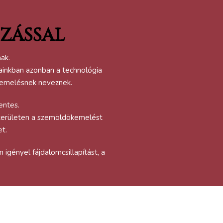
ZÁSSAL
ak.
jainkban azonban a technológia
kemelésnek neveznek.
entes.
t területen a szemöldökemelést
et.
gényel fájdalomcsillapítást, a