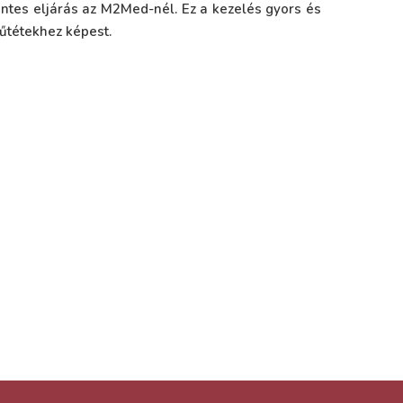
entes eljárás az M2Med-nél. Ez a kezelés gyors és
műtétekhez képest.