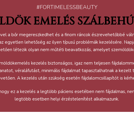
#FORTIMELESSBEAUTY
LDÖK EMELÉS SZÁLBEHÚ
ővel a bőr megereszkedhet és a finom ráncok észrevehetőbbé váln
 az egyetlen lehetőség az ilyen típusú problémák kezelésére. Nap
hetően létezik olyan nem műtéti beavatkozás, amelyet szemöldö
möldökemelés kezelés biztonságos, igaz nem teljesen fájdalomm
natot, véraláfutást, minimális fájdalmat tapasztalhatnak a kezel
vetően. A kezelés után szükség esetén fájdalomcsillapítót is kérh
ogy ez a kezelés a legtöbb páciens esetében nem fájdalmas, nem i
legtöbb esetben helyi érzéstelenítést alkalmazunk.