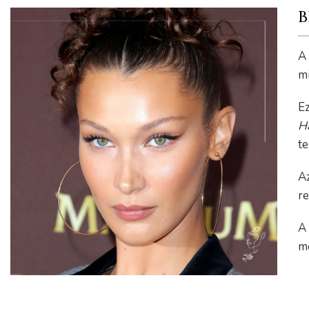
B
A
m
E
H
te
Az
r
A
m