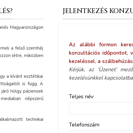
LÉS?
JELENTKEZÉS KONZ
zelés Magyarországon
Az alábbi formon keres
meli a felső szemhéj
konzultációs időpontot, 
ozzon létre, miközben
kezeléssel, a szálbehúzás
Kérjük, az ‘Üzenet’ mező
gy a kívánt esztétikai
kezelésünkkel kapcsolatba
tságaitól is függ. A
 járó hölgy páciensek
Teljes név
 mediaban népszerű
kalmazott technikai
Telefonszám