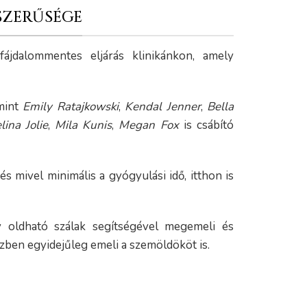
SZERŰSÉGE
ájdalommentes eljárás klinikánkon, amely
 mint
Emily Ratajkowski
,
Kendal Jenner
,
Bella
ina Jolie
,
Mila Kunis
,
Megan Fox
is csábító
s mivel minimális a gyógyulási idő, itthon is
oldható szálak segítségével megemeli és
ben egyidejűleg emeli a szemöldököt is.