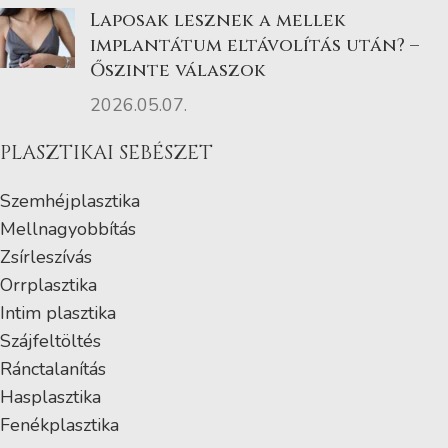
Laposak lesznek a mellek
implantátum eltávolítás után? –
Őszinte válaszok
2026.05.07.
PLASZTIKAI SEBÉSZET
Szemhéjplasztika
Mellnagyobbítás
Zsírleszívás
Orrplasztika
Intim plasztika
Szájfeltöltés
Ránctalanítás
Hasplasztika
Fenékplasztika