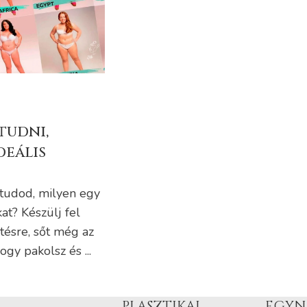
tudni,
deális
 tudod, milyen egy
kat? Készülj fel
ésre, sőt még az
ogy pakolsz és ...
PLASZTIKAI
EGYN