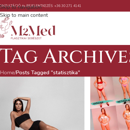
ONZULTÁCIÓ és BEJELENTKEZÉS: +36 30 271 4141
Skip to navigation
Skip to main content
Tag Archives
Home
/
Posts Tagged "statisztika"