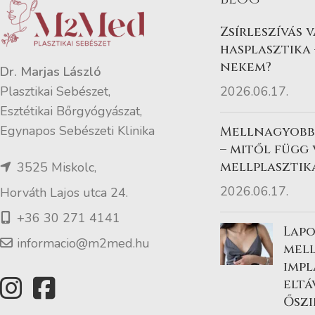
Zsírleszívás 
hasplasztika 
nekem?
Dr. Marjas László
2026.06.17.
Plasztikai Sebészet,
Esztétikai Bőrgyógyászat,
Egynapos Sebészeti Klinika
Mellnagyobbí
– mitől függ
mellplasztik
3525 Miskolc,
2026.06.17.
Horváth Lajos utca 24.
+36 30 271 4141
Lapo
informacio@m2med.hu
mel
imp
eltá
Őszi