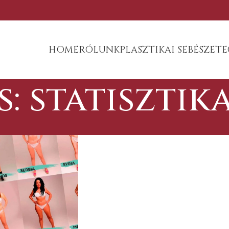
HOME
RÓLUNK
PLASZTIKAI SEBÉSZET
E
: statisztik