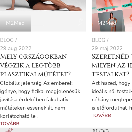
M2Med
M2Med
BLOG
BLOG
29 aug 2022
29 máj 2022
Mely országokban
Szeretnéd 
végzik a legtöbb
milyen az i
plasztikai műtétet?
testalkat?
Globális jelenség Az emberek
Azt hiszed, hogy
igénye, hogy fizikai megjelenésük
ideális női testal
javítása érdekében fakultatív
néhány meglepet
műtéteken essenek át, nem
is előfordulhat, h
TOVÁBB
korlátozható le...
TOVÁBB
BLOG