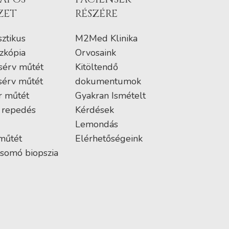
ZET
RÉSZÉRE
ztikus
M2Med Klinika
zkópia
Orvosaink
sérv műtét
Kitöltendő
sérv műtét
dokumentumok
r műtét
Gyakran Ismételt
 repedés
Kérdések
Lemondás
műtét
Elérhetőségeink
somó biopszia