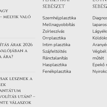
SEBÉSZET
SEBÉS
vagy
– melyik való
Szemhéjplasztika
Diagnos
Mellnagyobbítás
laparos
Zsírleszívás
Lágyék
Orrplasztika
Köldök
tás árak 2026
Intim plasztika
Aranyé
 valójában a
Szájfeltöltés
Végbél
a ára?
Ránctalanítás
műtét
Hasplasztika
Epekő 
Fenékplasztika
Nyirokc
sak lesznek a
lek
lantátum
volítás után? –
nte válaszok