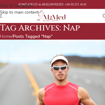
KONZULTÁCIÓ és BEJELENTKEZÉS: +36 30 271 4141
Skip to navigation
Skip to main content
Tag Archives: Nap
Home
/
Posts Tagged "Nap"