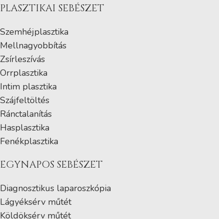
PLASZTIKAI SEBÉSZET
Szemhéjplasztika
Mellnagyobbítás
Zsírleszívás
Orrplasztika
Intim plasztika
Szájfeltöltés
Ránctalanítás
Hasplasztika
Fenékplasztika
EGYNAPOS SEBÉSZET
Diagnosztikus laparoszkópia
Lágyéksérv műtét
Köldöksérv műtét