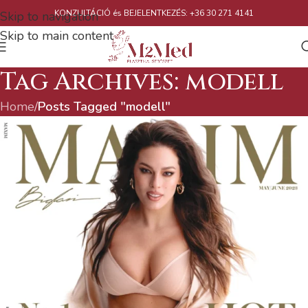
KONZULTÁCIÓ és BEJELENTKEZÉS: +36 30 271 4141
Skip to navigation
Skip to main content
Tag Archives: modell
Home
/
Posts Tagged "modell"