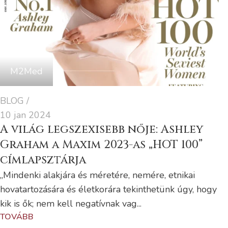
M2Med
BLOG
10 jan 2024
A világ legszexisebb nője: Ashley
Graham a Maxim 2023-as „HOT 100”
címlapsztárja
„Mindenki alakjára és méretére, nemére, etnikai
hovatartozására és életkorára tekinthetünk úgy, hogy
kik is ők; nem kell negatívnak vag...
TOVÁBB