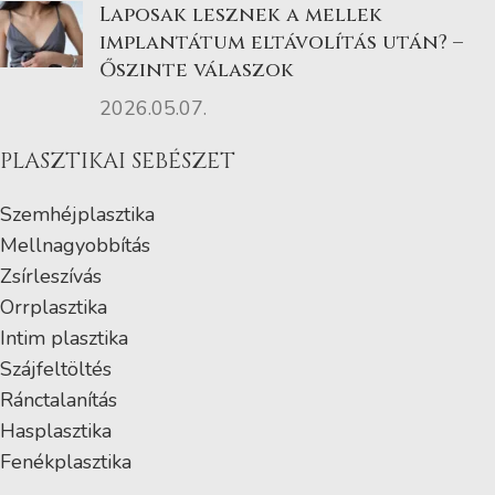
Laposak lesznek a mellek
implantátum eltávolítás után? –
Őszinte válaszok
2026.05.07.
PLASZTIKAI SEBÉSZET
Szemhéjplasztika
Mellnagyobbítás
Zsírleszívás
Orrplasztika
Intim plasztika
Szájfeltöltés
Ránctalanítás
Hasplasztika
Fenékplasztika