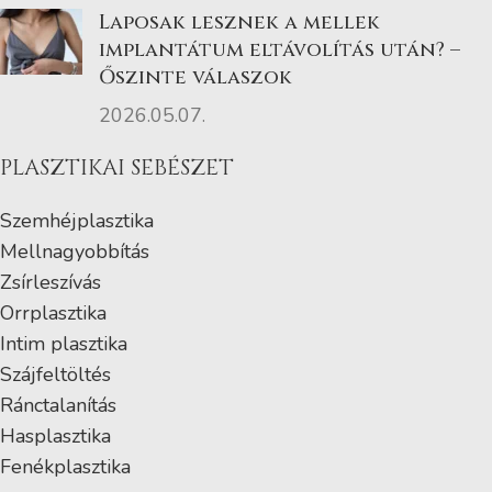
Laposak lesznek a mellek
implantátum eltávolítás után? –
Őszinte válaszok
2026.05.07.
PLASZTIKAI SEBÉSZET
Szemhéjplasztika
Mellnagyobbítás
Zsírleszívás
Orrplasztika
Intim plasztika
Szájfeltöltés
Ránctalanítás
Hasplasztika
Fenékplasztika