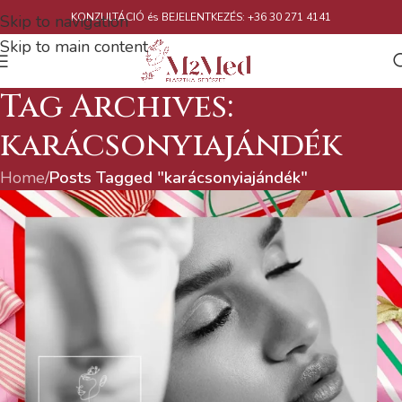
KONZULTÁCIÓ és BEJELENTKEZÉS: +36 30 271 4141
Skip to navigation
Skip to main content
Tag Archives:
karácsonyiajándék
Home
/
Posts Tagged "karácsonyiajándék"