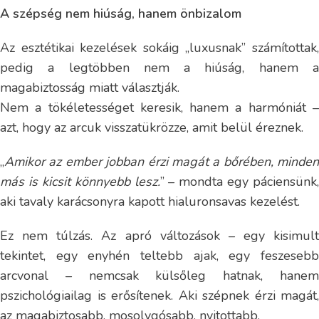
A szépség nem hiúság, hanem önbizalom
Az esztétikai kezelések sokáig „luxusnak” számítottak,
pedig a legtöbben nem a hiúság, hanem a
magabiztosság miatt választják.
Nem a tökéletességet keresik, hanem a harmóniát –
azt, hogy az arcuk visszatükrözze, amit belül éreznek.
„
Amikor az ember jobban érzi magát a bőrében, minden
más is kicsit könnyebb lesz.
” – mondta egy páciensünk,
aki tavaly karácsonyra kapott hialuronsavas kezelést.
Ez nem túlzás. Az apró változások – egy kisimult
tekintet, egy enyhén teltebb ajak, egy feszesebb
arcvonal – nemcsak külsőleg hatnak, hanem
pszichológiailag is erősítenek. Aki szépnek érzi magát,
az magabiztosabb, mosolygósabb, nyitottabb.