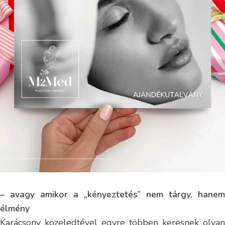
– avagy amikor a „kényeztetés” nem tárgy, hanem
élmény
Karácsony közeledtével egyre többen keresnek olyan