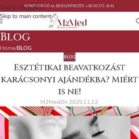
KONZULTÁCIÓ és BEJELENTKEZÉS: +36 30 271 4141
Skip to navigation
Skip to main content
Blog
Home
/
BLOG
BLOG
Esztétikai beavatkozást
karácsonyi ajándékba? Miért
is ne!
M2Med
On 2025.11.12.