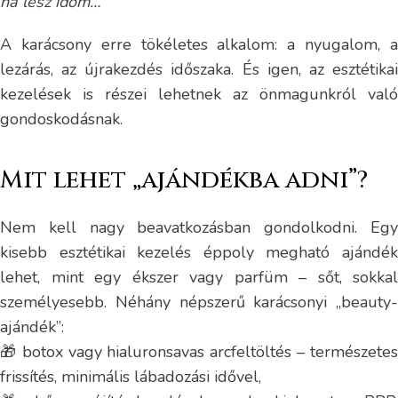
ha lesz időm…
”
A karácsony erre tökéletes alkalom: a nyugalom, a
lezárás, az újrakezdés időszaka. És igen, az esztétikai
kezelések is részei lehetnek az önmagunkról való
gondoskodásnak.
Mit lehet „ajándékba adni”?
Nem kell nagy beavatkozásban gondolkodni. Egy
kisebb esztétikai kezelés éppoly megható ajándék
lehet, mint egy ékszer vagy parfüm – sőt, sokkal
személyesebb. Néhány népszerű karácsonyi „beauty-
ajándék”:
🎁 botox vagy hialuronsavas arcfeltöltés – természetes
frissítés, minimális lábadozási idővel,