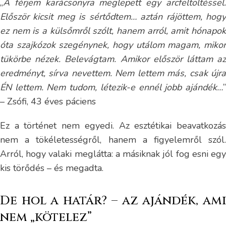
„
A férjem karácsonyra meglepett egy arcfeltöltéssel.
Először kicsit meg is sértődtem… aztán rájöttem, hogy
ez nem is a külsőmről szólt, hanem arról, amit hónapok
óta szajkózok szegénynek, hogy utálom magam, mikor
tükörbe nézek. Belevágtam. Amikor először láttam az
eredményt, sírva nevettem. Nem lettem más, csak újra
ÉN lettem. Nem tudom, létezik-e ennél jobb ajándék…
”
– Zsófi, 43 éves páciens
Ez a történet nem egyedi. Az esztétikai beavatkozás
nem a tökéletességről, hanem a figyelemről szól.
Arról, hogy valaki meglátta: a másiknak jól fog esni egy
kis törődés – és megadta.
De hol a határ? – az ajándék, ami
nem „kötelez”