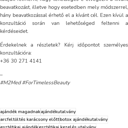
beavatkozást, illetve hogy esetedben mely módszerrel,
hány beavatkozással érhető el a kívánt cél. Ezen kívül a
konzultáció során van lehetőséged feltenni a
kérdéseidet.
Érdekelnek a részletek? Kérj időpontot személyes
konzultációra:
+36 30 271 4141
–
#M2Med #ForTimelessBeauty
ajándék magadnak
ajándékutalvány
arcfeltöltés karácsony előtt
botox ajándékutalvány
esztétikai ajándék
esztétikai kezelés utalvány