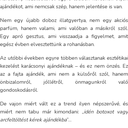
ajándékot, ami nemcsak szép, hanem jelentése is van.
Nem egy újabb doboz illatgyertya, nem egy akciós
parfüm, hanem valami, ami valóban a másikról szól.
Egy apró gesztus, ami visszaadja a figyelmet, amit
egész évben elvesztettünk a rohanásban.
Az utóbbi években egyre többen választanak esztétikai
kezelést karácsonyi ajándéknak – és ez nem önzés. Ez
az a fajta ajándék, ami nem a külsőről szól, hanem
önbizalomról, jóllétről, önmagunkról való
gondoskodásról.
De vajon miért vált ez a trend ilyen népszerűvé, és
miért nem tabu már kimondani: „
idén botoxot vag
arcfeltöltést kérek ajándékba
”…