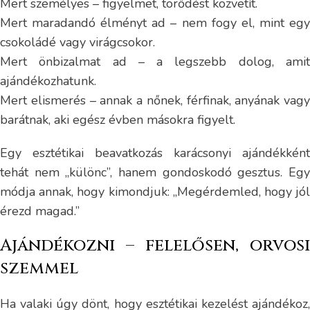
Mert személyes – figyelmet, törődést közvetít.
Mert maradandó élményt ad – nem fogy el, mint egy
csokoládé vagy virágcsokor.
Mert önbizalmat ad – a legszebb dolog, amit
ajándékozhatunk.
Mert elismerés – annak a nőnek, férfinak, anyának vagy
barátnak, aki egész évben másokra figyelt.
Egy esztétikai beavatkozás karácsonyi ajándékként
tehát nem „különc”, hanem gondoskodó gesztus. Egy
módja annak, hogy kimondjuk: „Megérdemled, hogy jól
érezd magad.”
Ajándékozni – felelősen, orvosi
szemmel
Ha valaki úgy dönt, hogy esztétikai kezelést ajándékoz,