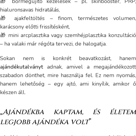
🎁 bőrmegújító kezelések – pl. skinbooster, PRP,
hialuronsavas hidratálás,
🎁 ajakfeltöltés – finom, természetes volumen,
karácsony előtti frissítésként,
🎁 mini arcplasztika vagy szemhéjplasztika konzultáció
– ha valaki már régóta tervezi, de halogatja.
Sokan nem is konkrét beavatkozást, hanem
ajándékutalványt
adnak, amivel a megajándékozott
szabadon dönthet, mire használja fel. Ez nem nyomás,
hanem lehetőség – egy ajtó, ami kinyílik, amikor ő
készen áll.
„
Ajándékba kaptam, és életem
legjobb ajándéka volt
”