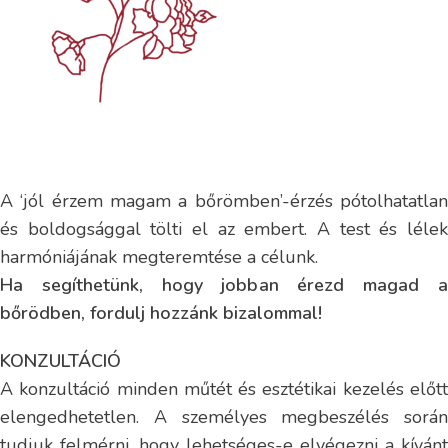
A ‘jól érzem magam a bőrömben’-érzés pótolhatatlan
és boldogsággal tölti el az embert. A test és lélek
harmóniájának megteremtése a célunk.
Ha segíthetünk, hogy jobban érezd magad a
bőrödben, fordulj hozzánk bizalommal!
KONZULTÁCIÓ
A konzultáció minden műtét és esztétikai kezelés előtt
elengedhetetlen. A személyes megbeszélés során
tudjuk felmérni, hogy lehetséges-e elvégezni a kívánt