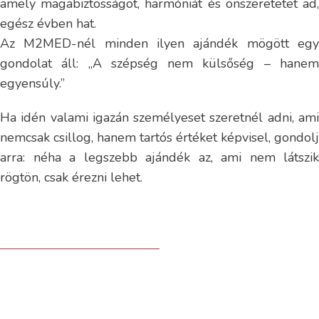
amely magabiztosságot, harmóniát és önszeretetet ad,
egész évben hat.
Az M2MED-nél minden ilyen ajándék mögött egy
gondolat áll: „A szépség nem külsőség – hanem
egyensúly.”
Ha idén valami igazán személyeset szeretnél adni, ami
nemcsak csillog, hanem tartós értéket képvisel, gondolj
arra: néha a legszebb ajándék az, ami nem látszik
rögtön, csak érezni lehet.