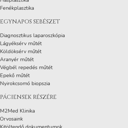
Fenékplasztika
EGYNAPOS SEBÉSZET
Diagnosztikus laparoszkópia
Lágyéksérv műtét
Köldöksérv műtét
Aranyér műtét
Végbél repedés műtét
Epekő műtét
Nyirokcsomó biopszia
PÁCIENSEK RÉSZÉRE
M2Med Klinika
Orvosaink
Kitöltendő dokumentumok