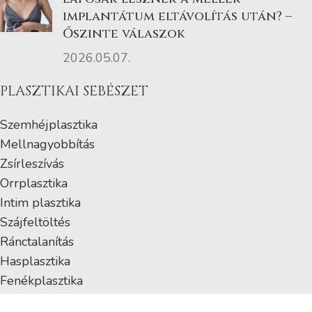
implantátum eltávolítás után? –
Őszinte válaszok
2026.05.07.
PLASZTIKAI SEBÉSZET
Szemhéjplasztika
Mellnagyobbítás
Zsírleszívás
Orrplasztika
Intim plasztika
Szájfeltöltés
Ránctalanítás
Hasplasztika
Fenékplasztika