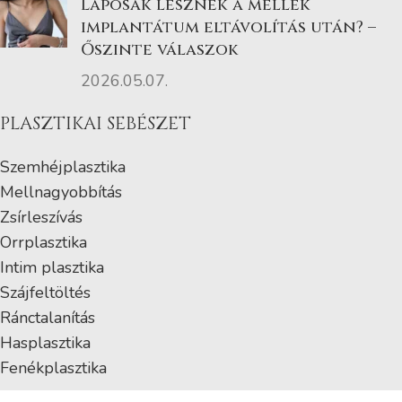
Laposak lesznek a mellek
implantátum eltávolítás után? –
Őszinte válaszok
2026.05.07.
PLASZTIKAI SEBÉSZET
Szemhéjplasztika
Mellnagyobbítás
Zsírleszívás
Orrplasztika
Intim plasztika
Szájfeltöltés
Ránctalanítás
Hasplasztika
Fenékplasztika