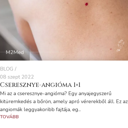
M2Med
BLOG
08 szept 2022
Cseresznye-angióma 1×1
Mi az a cseresznye-angióma? Egy anyajegyszerű
kitüremkedés a bőrön, amely apró vérerekből áll. Ez az
angiomák leggyakoribb fajtája, eg...
TOVÁBB