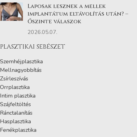
Laposak lesznek a mellek
implantátum eltávolítás után? –
Őszinte válaszok
2026.05.07.
PLASZTIKAI SEBÉSZET
Szemhéjplasztika
Mellnagyobbítás
Zsírleszívás
Orrplasztika
Intim plasztika
Szájfeltöltés
Ránctalanítás
Hasplasztika
Fenékplasztika