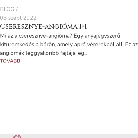
BLOG
08 szept 2022
Cseresznye-angióma 1×1
Mi az a cseresznye-angióma? Egy anyajegyszerű
kitüremkedés a bőrön, amely apró vérerekből áll. Ez az
angiomák leggyakoribb fajtája, eg...
TOVÁBB