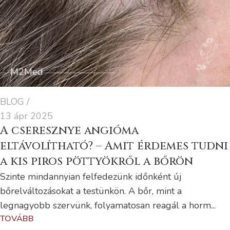
M2Med
BLOG
13 ápr 2025
A cseresznye angióma
eltávolítható? – Amit érdemes tudni
a kis piros pöttyökről a bőrön
Szinte mindannyian felfedezünk időnként új
bőrelváltozásokat a testünkön. A bőr, mint a
legnagyobb szervünk, folyamatosan reagál a horm...
TOVÁBB