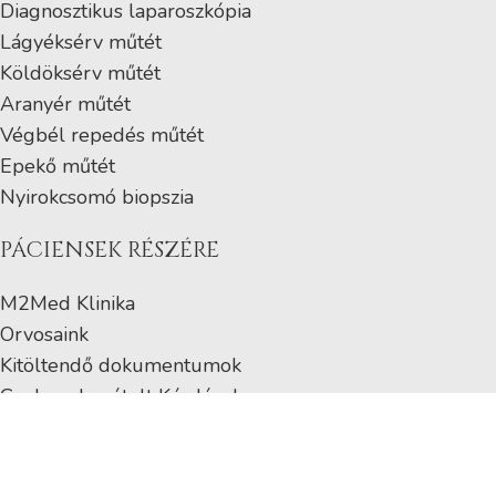
Diagnosztikus laparoszkópia
Lágyéksérv műtét
Köldöksérv műtét
Aranyér műtét
Végbél repedés műtét
Epekő műtét
Nyirokcsomó biopszia
PÁCIENSEK RÉSZÉRE
M2Med Klinika
Orvosaink
Kitöltendő dokumentumok
Gyakran Ismételt Kérdések
Lemondás
Elérhetőségeink
M2Med Klinika
2025. All Rights Reserved. ⎜ Created by
ZAANG
.