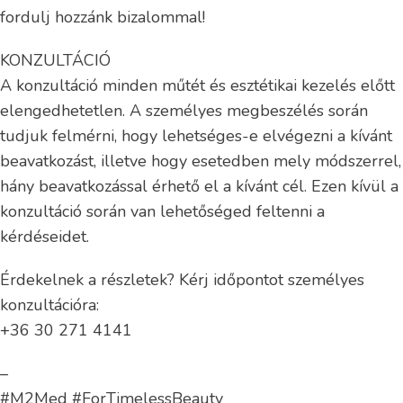
fordulj hozzánk bizalommal!
KONZULTÁCIÓ
A konzultáció minden műtét és esztétikai kezelés előtt
elengedhetetlen. A személyes megbeszélés során
tudjuk felmérni, hogy lehetséges-e elvégezni a kívánt
beavatkozást, illetve hogy esetedben mely módszerrel,
hány beavatkozással érhető el a kívánt cél. Ezen kívül a
konzultáció során van lehetőséged feltenni a
kérdéseidet.
Érdekelnek a részletek? Kérj időpontot személyes
konzultációra:
+36 30 271 4141
–
#M2Med #ForTimelessBeauty