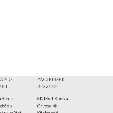
APOS
PÁCIENSEK
ZET
RÉSZÉRE
ztikus
M2Med Klinika
zkópia
Orvosaink
sérv műtét
Kitöltendő