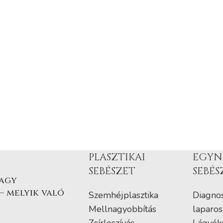
PLASZTIKAI
EGYN
SEBÉSZET
SEBÉS
vagy
– melyik való
Szemhéjplasztika
Diagnos
Mellnagyobbítás
laparos
Zsírleszívás
Lágyék