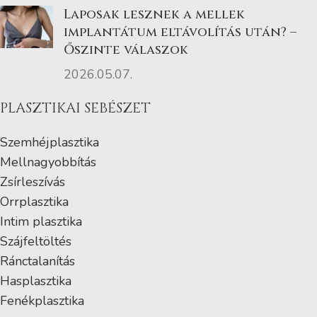
Laposak lesznek a mellek
implantátum eltávolítás után? –
Őszinte válaszok
2026.05.07.
PLASZTIKAI SEBÉSZET
Szemhéjplasztika
Mellnagyobbítás
Zsírleszívás
Orrplasztika
Intim plasztika
Szájfeltöltés
Ránctalanítás
Hasplasztika
Fenékplasztika