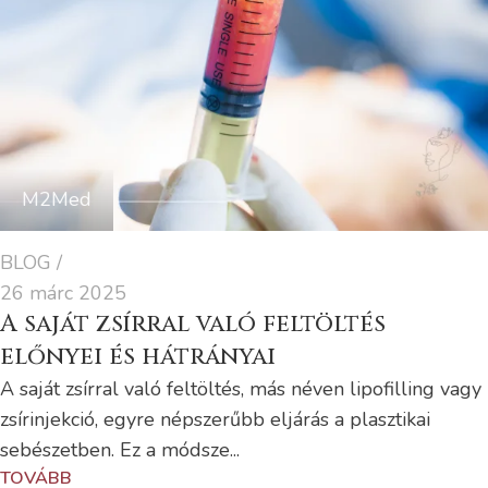
M2Med
BLOG
26 márc 2025
A saját zsírral való feltöltés
előnyei és hátrányai
A saját zsírral való feltöltés, más néven lipofilling vagy
zsírinjekció, egyre népszerűbb eljárás a plasztikai
sebészetben. Ez a módsze...
TOVÁBB