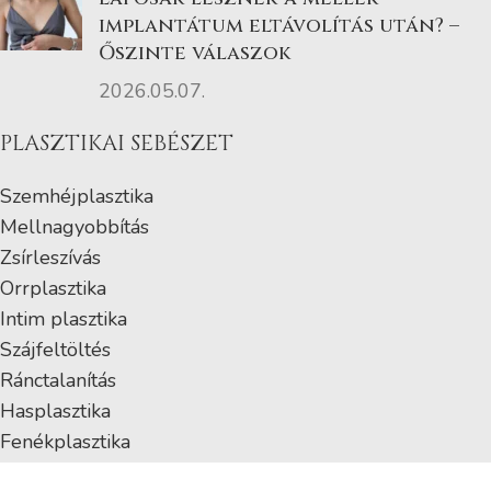
implantátum eltávolítás után? –
Őszinte válaszok
2026.05.07.
PLASZTIKAI SEBÉSZET
Szemhéjplasztika
Mellnagyobbítás
Zsírleszívás
Orrplasztika
Intim plasztika
Szájfeltöltés
Ránctalanítás
Hasplasztika
Fenékplasztika