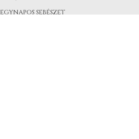
EGYNAPOS SEBÉSZET
Diagnosztikus laparoszkópia
Lágyéksérv műtét
Köldöksérv műtét
Aranyér műtét
Végbél repedés műtét
Epekő műtét
Nyirokcsomó biopszia
PÁCIENSEK RÉSZÉRE
M2Med Klinika
Orvosaink
Kitöltendő dokumentumok
Gyakran Ismételt Kérdések