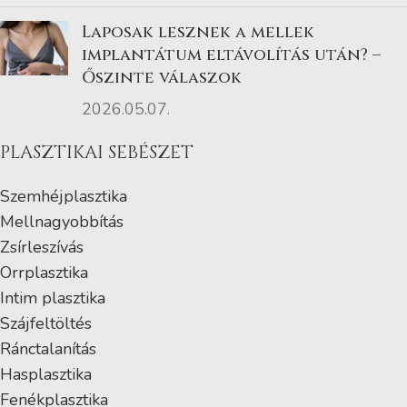
Laposak lesznek a mellek
implantátum eltávolítás után? –
Őszinte válaszok
2026.05.07.
PLASZTIKAI SEBÉSZET
Szemhéjplasztika
Mellnagyobbítás
Zsírleszívás
Orrplasztika
Intim plasztika
Szájfeltöltés
Ránctalanítás
Hasplasztika
Fenékplasztika