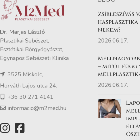
Zsírleszívás 
hasplasztika 
nekem?
Dr. Marjas László
2026.06.17.
Plasztikai Sebészet,
Esztétikai Bőrgyógyászat,
Egynapos Sebészeti Klinika
Mellnagyobbí
– mitől függ
mellplasztik
3525 Miskolc,
2026.06.17.
Horváth Lajos utca 24.
+36 30 271 4141
Lapo
informacio@m2med.hu
mel
imp
eltá
Őszi