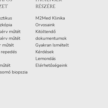
ZET
RÉSZÉRE
ztikus
M2Med Klinika
zkópia
Orvosaink
sérv műtét
Kitöltendő
sérv műtét
dokumentumok
r műtét
Gyakran Ismételt
 repedés
Kérdések
Lemondás
műtét
Elérhetőségeink
somó biopszia