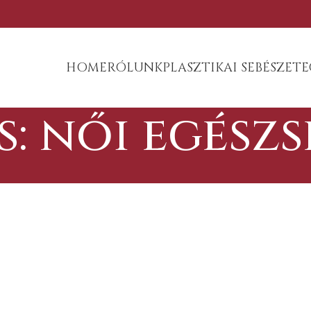
HOME
RÓLUNK
PLASZTIKAI SEBÉSZET
E
s: női egész