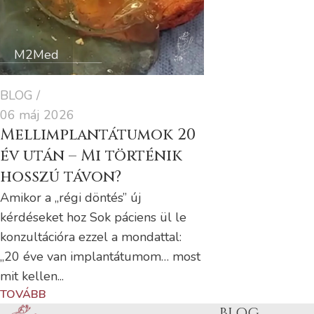
M2Med
BLOG
06 máj 2026
Mellimplantátumok 20
év után – Mi történik
hosszú távon?
Amikor a „régi döntés” új
kérdéseket hoz Sok páciens ül le
konzultációra ezzel a mondattal:
„20 éve van implantátumom… most
mit kellen...
TOVÁBB
BLOG