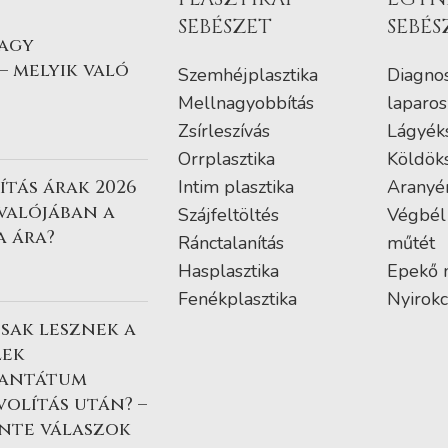
SEBÉSZET
SEBÉS
vagy
– melyik való
Szemhéjplasztika
Diagnos
Mellnagyobbítás
laparos
Zsírleszívás
Lágyék
Orrplasztika
Köldök
tás árak 2026
Intim plasztika
Aranyé
 valójában a
Szájfeltöltés
Végbél
a ára?
Ránctalanítás
műtét
Hasplasztika
Epekő 
Fenékplasztika
Nyirokc
sak lesznek a
lek
lantátum
volítás után? –
nte válaszok