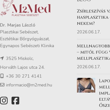
Zsírleszívás 
hasplasztika 
nekem?
Dr. Marjas László
2026.06.17.
Plasztikai Sebészet,
Esztétikai Bőrgyógyászat,
Egynapos Sebészeti Klinika
Mellnagyobbí
– mitől függ
mellplasztik
3525 Miskolc,
2026.06.17.
Horváth Lajos utca 24.
+36 30 271 4141
Lapo
informacio@m2med.hu
mel
imp
eltá
Őszi