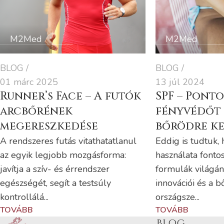
M2Med
M2Med
BLOG
BLOG
01 márc 2025
13 júl 2024
Runner’s Face – A futók
SPF – Pont
arcbőrének
fényvédőt 
megereszkedése
bőrödre k
A rendszeres futás vitathatatlanul
Eddig is tudtuk,
az egyik legjobb mozgásforma:
használata fonto
javítja a szív- és érrendszer
formulák világá
egészségét, segít a testsúly
innovációi és a b
kontrollálá...
országsze...
TOVÁBB
TOVÁBB
BLOG