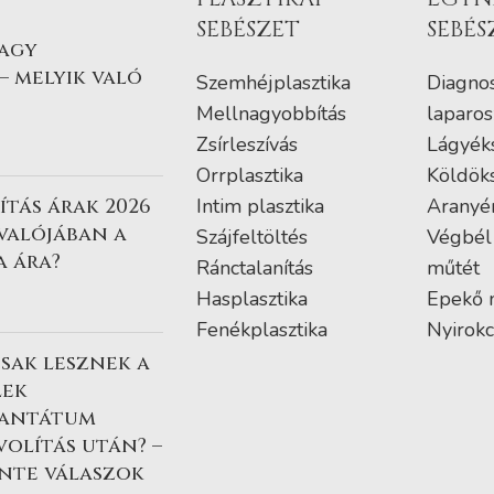
SEBÉSZET
SEBÉS
vagy
– melyik való
Szemhéjplasztika
Diagnos
Mellnagyobbítás
laparos
Zsírleszívás
Lágyék
Orrplasztika
Köldök
tás árak 2026
Intim plasztika
Aranyé
 valójában a
Szájfeltöltés
Végbél
a ára?
Ránctalanítás
műtét
Hasplasztika
Epekő 
Fenékplasztika
Nyirokc
sak lesznek a
lek
lantátum
volítás után? –
nte válaszok