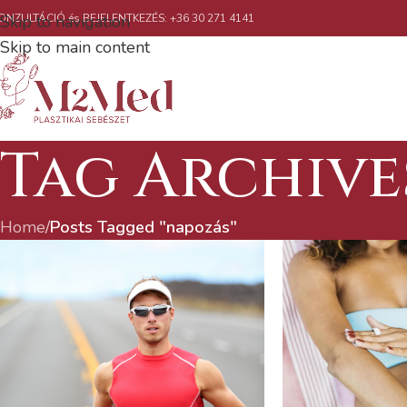
ONZULTÁCIÓ és BEJELENTKEZÉS: +36 30 271 4141
Skip to navigation
Skip to main content
Tag Archive
Home
/
Posts Tagged "napozás"