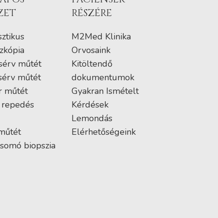
ZET
RÉSZÉRE
ztikus
M2Med Klinika
zkópia
Orvosaink
sérv műtét
Kitöltendő
sérv műtét
dokumentumok
r műtét
Gyakran Ismételt
 repedés
Kérdések
Lemondás
műtét
Elérhetőségeink
somó biopszia