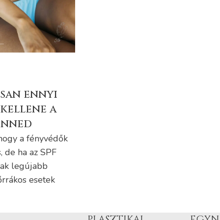
osan ennyi
kellene a
enned
 hogy a fényvédők
s, de ha az SPF
nak legújabb
őrrákos esetek
PLASZTIKAI
EGYN