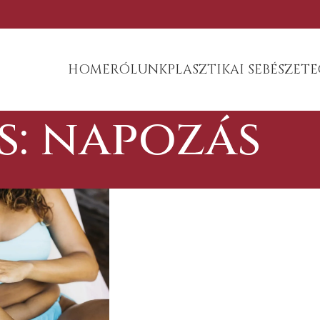
HOME
RÓLUNK
PLASZTIKAI SEBÉSZET
E
s: napozás