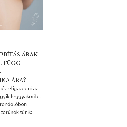
bítás árak
l függ
a
ika ára?
héz eligazodni az
egyik leggyakoribb
 rendelőben
zerűnek tűnik: