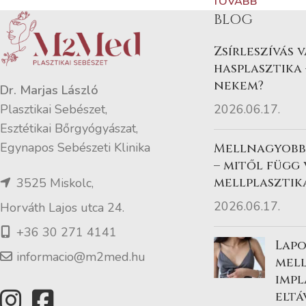
TOVÁBB
BLOG
Zsírleszívás 
hasplasztika 
nekem?
Dr. Marjas László
2026.06.17.
Plasztikai Sebészet,
Esztétikai Bőrgyógyászat,
Egynapos Sebészeti Klinika
Mellnagyobbí
– mitől függ
mellplasztik
3525 Miskolc,
2026.06.17.
Horváth Lajos utca 24.
+36 30 271 4141
Lapo
informacio@m2med.hu
mel
imp
eltá