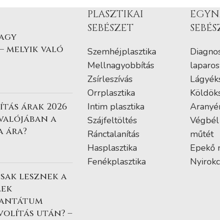
PLASZTIKAI
EGYN
SEBÉSZET
SEBÉS
vagy
– melyik való
Szemhéjplasztika
Diagnos
Mellnagyobbítás
laparos
Zsírleszívás
Lágyék
Orrplasztika
Köldök
tás árak 2026
Intim plasztika
Aranyé
 valójában a
Szájfeltöltés
Végbél
a ára?
Ránctalanítás
műtét
Hasplasztika
Epekő 
Fenékplasztika
Nyirokc
sak lesznek a
lek
lantátum
volítás után? –