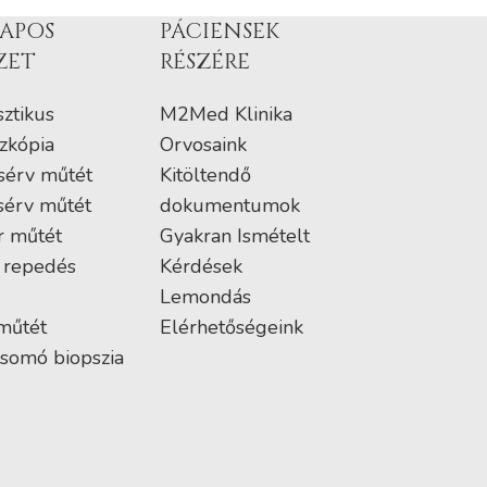
APOS
PÁCIENSEK
ZET
RÉSZÉRE
ztikus
M2Med Klinika
zkópia
Orvosaink
sérv műtét
Kitöltendő
sérv műtét
dokumentumok
r műtét
Gyakran Ismételt
 repedés
Kérdések
Lemondás
műtét
Elérhetőségeink
somó biopszia