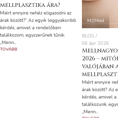
mellplasztika ára?
Miért ennyire nehéz eligazodni az
árak között?” Az egyik leggyakoribb
M2Med
kérdés, amivel a rendelőben
találkozom, egyszerűnek tűnik:
BLOG
„Menn...
06 ápr 2026
TOVÁBB
Mellnagyob
2026 – mitő
valójában 
mellplaszt
Miért ennyire ne
árak között? Az 
kérdés, amivel a
találkozunk, egys
„Menn...