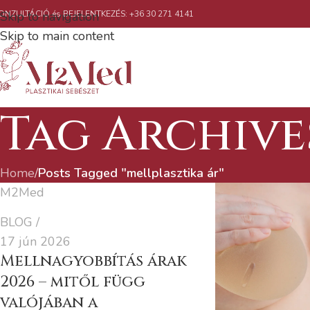
ONZULTÁCIÓ és BEJELENTKEZÉS: +36 30 271 4141
Skip to navigation
Skip to main content
Tag Archive
Home
/
Posts Tagged "mellplasztika ár"
M2Med
BLOG
17 jún 2026
Mellnagyobbítás árak
2026 – mitől függ
valójában a