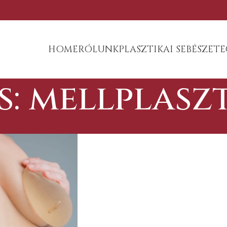
HOME
RÓLUNK
PLASZTIKAI SEBÉSZET
E
s: mellplasz