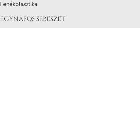
Fenékplasztika
EGYNAPOS SEBÉSZET
Diagnosztikus laparoszkópia
Lágyéksérv műtét
Köldöksérv műtét
Aranyér műtét
Végbél repedés műtét
Epekő műtét
Nyirokcsomó biopszia
PÁCIENSEK RÉSZÉRE
M2Med Klinika
Orvosaink
Kitöltendő dokumentumok