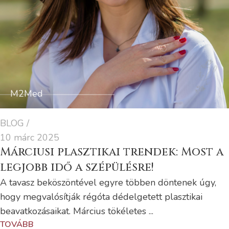
M2Med
BLOG
10 márc 2025
Márciusi plasztikai trendek: Most a
legjobb idő a szépülésre!
A tavasz beköszöntével egyre többen döntenek úgy,
hogy megvalósítják régóta dédelgetett plasztikai
beavatkozásaikat. Március tökéletes ...
TOVÁBB