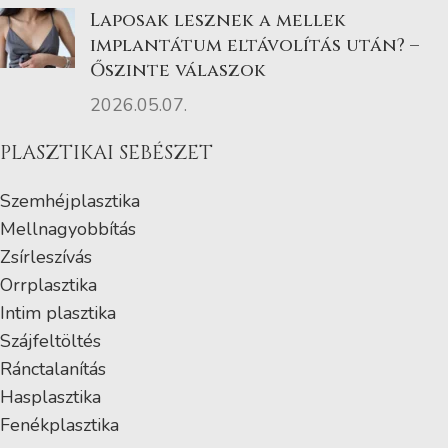
Laposak lesznek a mellek
implantátum eltávolítás után? –
Őszinte válaszok
2026.05.07.
PLASZTIKAI SEBÉSZET
Szemhéjplasztika
Mellnagyobbítás
Zsírleszívás
Orrplasztika
Intim plasztika
Szájfeltöltés
Ránctalanítás
Hasplasztika
Fenékplasztika