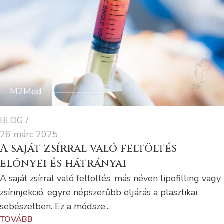
M2Med
BLOG
26 márc 2025
A saját zsírral való feltöltés
előnyei és hátrányai
A saját zsírral való feltöltés, más néven lipofilling vagy
zsírinjekció, egyre népszerűbb eljárás a plasztikai
sebészetben. Ez a módsze...
TOVÁBB