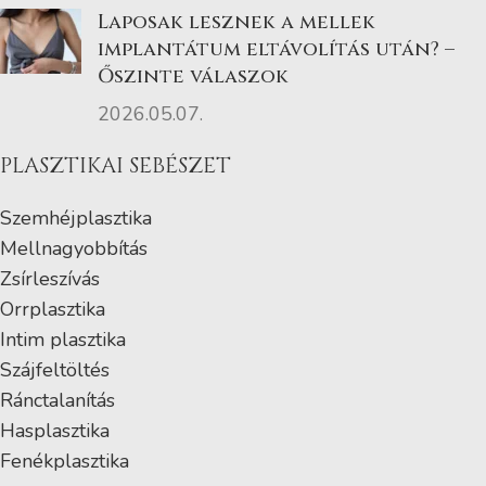
Laposak lesznek a mellek
implantátum eltávolítás után? –
Őszinte válaszok
2026.05.07.
PLASZTIKAI SEBÉSZET
Szemhéjplasztika
Mellnagyobbítás
Zsírleszívás
Orrplasztika
Intim plasztika
Szájfeltöltés
Ránctalanítás
Hasplasztika
Fenékplasztika