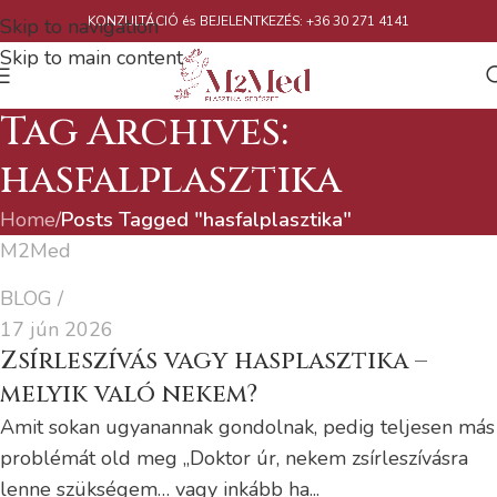
KONZULTÁCIÓ és BEJELENTKEZÉS: +36 30 271 4141
Skip to navigation
Skip to main content
Tag Archives:
hasfalplasztika
Home
/
Posts Tagged "hasfalplasztika"
M2Med
BLOG
17 jún 2026
Zsírleszívás vagy hasplasztika –
melyik való nekem?
Amit sokan ugyanannak gondolnak, pedig teljesen más
problémát old meg „Doktor úr, nekem zsírleszívásra
lenne szükségem… vagy inkább ha...