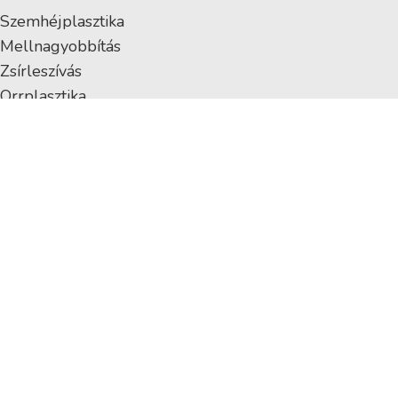
Szemhéjplasztika
Mellnagyobbítás
Zsírleszívás
Orrplasztika
Intim plasztika
Szájfeltöltés
Ránctalanítás
Hasplasztika
Fenékplasztika
EGYNAPOS SEBÉSZET
Diagnosztikus laparoszkópia
Lágyéksérv műtét
Köldöksérv műtét
Aranyér műtét