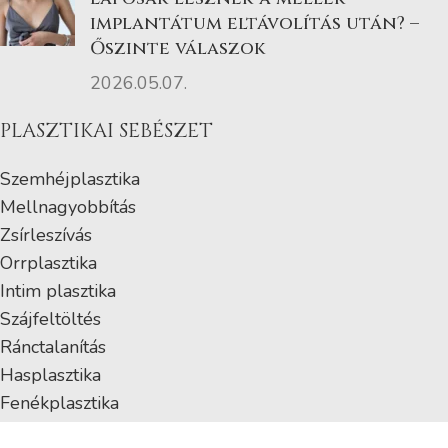
implantátum eltávolítás után? –
Őszinte válaszok
2026.05.07.
PLASZTIKAI SEBÉSZET
Szemhéjplasztika
Mellnagyobbítás
Zsírleszívás
Orrplasztika
Intim plasztika
Szájfeltöltés
Ránctalanítás
Hasplasztika
Fenékplasztika