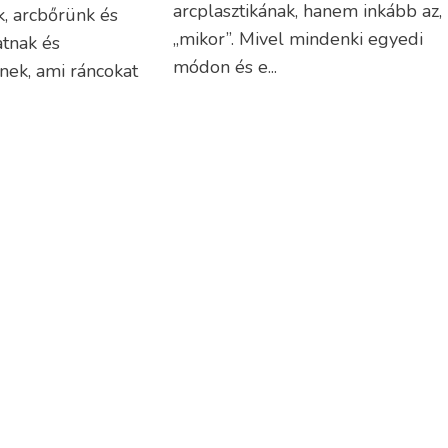
arcplasztikának, hanem inkább az,
, arcbőrünk és
„mikor”. Mivel mindenki egyedi
atnak és
módon és e...
ek, ami ráncokat
TOVÁBB
kat okozhat. Bár
.
PLASZTIKAI
EGYN
SEBÉSZET
SEBÉS
vagy
– melyik való
Szemhéjplasztika
Diagnos
Mellnagyobbítás
laparos
Zsírleszívás
Lágyék
Orrplasztika
Köldök
tás árak 2026
Intim plasztika
Aranyé
 valójában a
Szájfeltöltés
Végbél
a ára?
Ránctalanítás
műtét