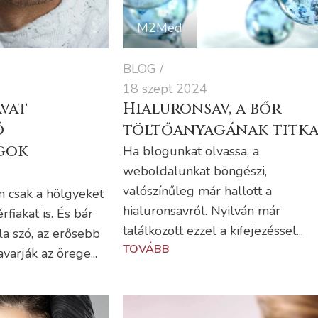
M2Med
BLOG
18 szept 2024
vat
Hialuronsav, a bőr
ó
töltőanyagának titk
gok
Ha blogunkat olvassa, a
weboldalunkat böngészi,
valószínűleg már hallott a
 csak a hölgyeket
hialuronsavról. Nyilván már
rfiakat is. És bár
találkozott ezzel a kifejezéssel...
la szó, az erősebb
TOVÁBB
arják az örege...