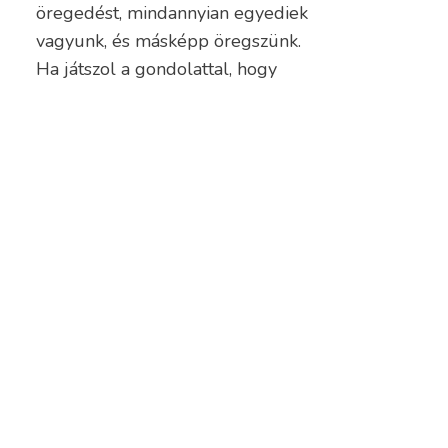
öregedést, mindannyian egyediek
vagyunk, és másképp öregszünk.
Ha játszol a gondolattal, hogy
fiatalít...
TOVÁBB
APOS
PÁCIENSEK
ZET
RÉSZÉRE
ztikus
M2Med Klinika
zkópia
Orvosaink
sérv műtét
Kitöltendő
sérv műtét
dokumentumok
r műtét
Gyakran Ismételt
 repedés
Kérdések
Lemondás