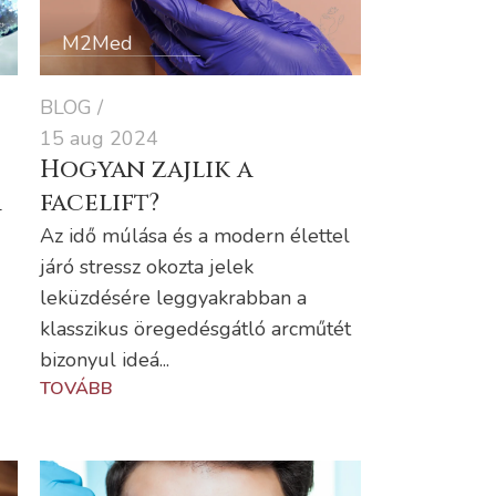
M2Med
BLOG
15 aug 2024
Hogyan zajlik a
a
facelift?
Az idő múlása és a modern élettel
járó stressz okozta jelek
leküzdésére leggyakrabban a
klasszikus öregedésgátló arcműtét
bizonyul ideá...
TOVÁBB