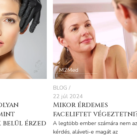
M2Med
BLOG
22 júl 2024
olyan
Mikor érdemes
mint
faceliftet végeztetni
 belül érzed
A legtöbb ember számára nem az
kérdés, aláveti-e magát az