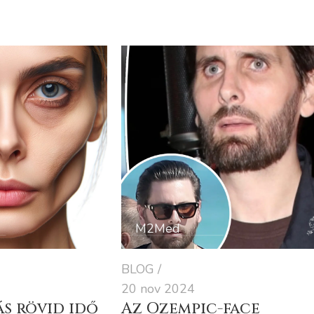
M2Med
BLOG
20 nov 2024
s rövid idő
Az Ozempic-face