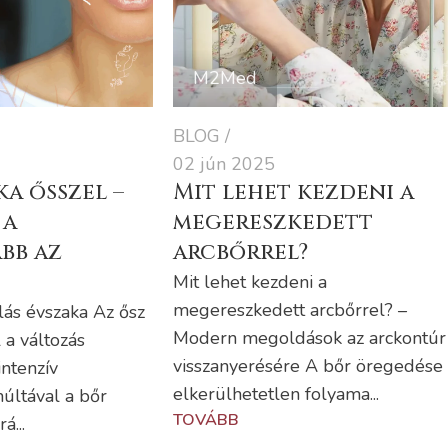
M2Med
BLOG
02 jún 2025
a ősszel –
Mit lehet kezdeni a
 a
megereszkedett
bb az
arcbőrrel?
Mit lehet kezdeni a
megereszkedett arcbőrrel? –
ás évszaka Az ősz
Modern megoldások az arckontúr
a változás
visszanyerésére A bőr öregedése
intenzív
elkerülhetetlen folyama...
últával a bőr
TOVÁBB
á...