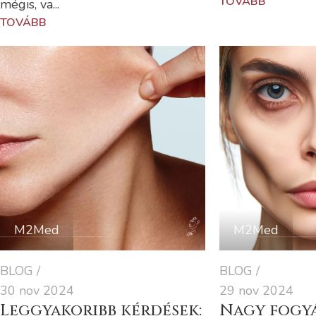
TOVÁBB
mégis, va...
TOVÁBB
M2Med
M2Med
BLOG
BLOG
30 nov 2024
29 nov 2024
Leggyakoribb kérdések:
Nagy fogyá