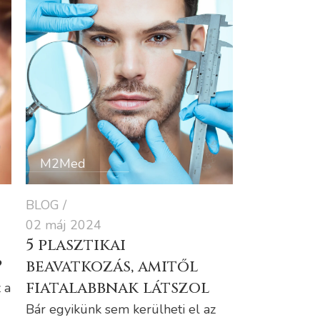
M2Med
BLOG
02 máj 2024
5 plasztikai
?
beavatkozás, amitől
fiatalabbnak látszol
 a
Bár egyikünk sem kerülheti el az