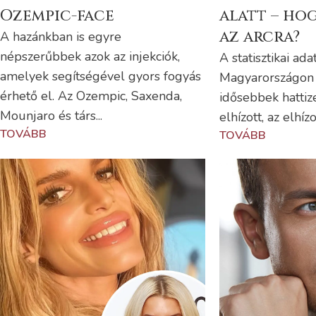
Ozempic-face
alatt – ho
az arcra?
A hazánkban is egyre
népszerűbbek azok az injekciók,
A statisztikai ada
amelyek segítségével gyors fogyás
Magyarországon 
érhető el. Az Ozempic, Saxenda,
idősebbek hattiz
Mounjaro és társ...
elhízott, az elhízo
TOVÁBB
TOVÁBB