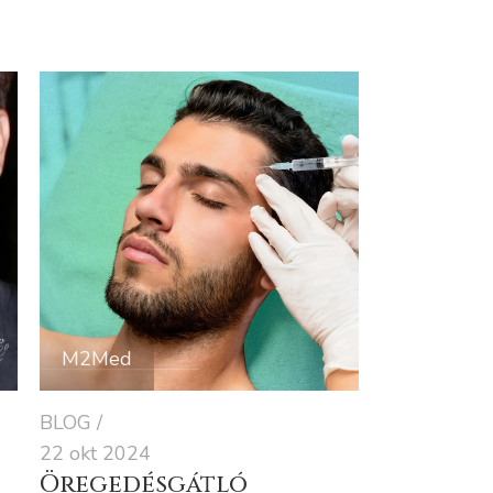
M2Med
BLOG
22 okt 2024
Öregedésgátló