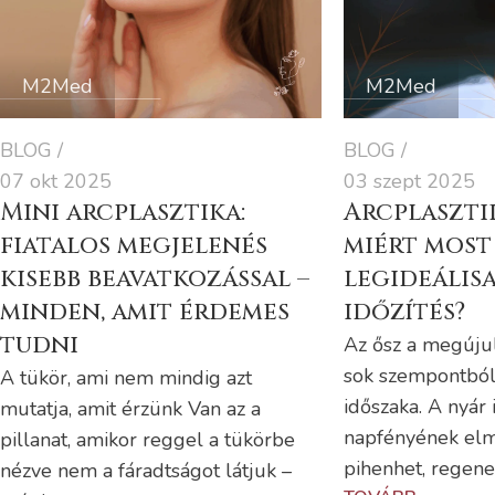
M2Med
M2Med
BLOG
BLOG
07 okt 2025
03 szept 2025
Mini arcplasztika:
Arcplasztik
fiatalos megjelenés
miért most
kisebb beavatkozással –
legideálisa
minden, amit érdemes
időzítés?
tudni
Az ősz a megújul
sok szempontból 
A tükör, ami nem mindig azt
időszaka. A nyár 
mutatja, amit érzünk Van az a
napfényének elm
pillanat, amikor reggel a tükörbe
pihenhet, regener
nézve nem a fáradtságot látjuk –