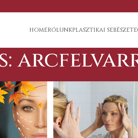
HOME
RÓLUNK
PLASZTIKAI SEBÉSZET
E
s: arcfelvar