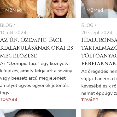
M2Med
M2Med
BLOG
BLOG
10 okt 2024
20 szept 2024
Az ún. Ozempic-Face
Hialuronsa
kialakulásának okai és
tartalmaz
megelőzése
töltőanya
férfiaknak
Az "Ozempic-face" egy köznyelvi
kifejezés, amely leírja azt a sovány
Az öregedés nem
vagy beesett arcú megjelenést,
sújtja, hanem a fé
amelyet egyes egyének jelentős
kevésébé esik ró
fogy...
nemet éppúgy zav
TOVÁBB
TOVÁBB