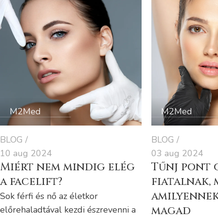
M2Med
M2Med
BLOG
BLOG
10 aug 2024
03 aug 2024
Miért nem mindig elég
Tűnj pont 
a facelift?
fiatalnak, 
amilyennek
Sok férfi és nő az életkor
előrehaladtával kezdi észrevenni a
magad