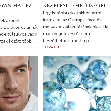
gyan hat ez
kezelési lehetőségei
Egy korábbi cikkünkben arról
írtunk, mi az Ozempic-face és
tok szerint
melyek a kialakulásának okai. Ha
a 15 éves és annál
már megelőzésről nem
ede túlsúlyos vagy
beszélhetünk, mert a p...
ttak között több ...
TOVÁBB