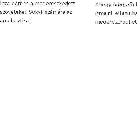
laza bőrt és a megereszkedett
Ahogy öregszünk
szöveteket. Sokak számára az
izmaink ellazulh
arcplasztika j...
megereszkedhetn
TOVÁBB
és finom barázdá
egyes kezelések..
TOVÁBB
BLOG
Zsírleszívás 
hasplasztika 
nekem?
Dr. Marjas László
2026.06.17.
Plasztikai Sebészet,
Esztétikai Bőrgyógyászat,
Egynapos Sebészeti Klinika
Mellnagyobbí
– mitől függ
mellplasztik
3525 Miskolc,