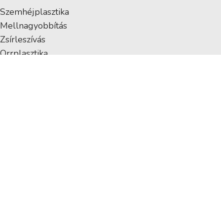
Szemhéjplasztika
Mellnagyobbítás
Zsírleszívás
Orrplasztika
Intim plasztika
Szájfeltöltés
Ránctalanítás
Hasplasztika
Fenékplasztika
EGYNAPOS SEBÉSZET
Diagnosztikus laparoszkópia
Lágyéksérv műtét
Köldöksérv műtét
Aranyér műtét